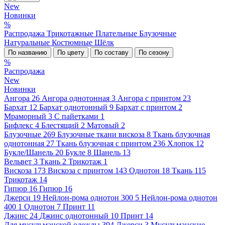
New
Новинки
%
Распродажа
Трикотажные
Плательные
Блузочные
Натуральные
Костюмные
Шёлк
По названию
По цвету
По составу
По сезону
%
Распродажа
New
Новинки
Ангора
26
Ангора однотонная
3
Ангора с принтом
23
Бархат
12
Бархат однотонный
9
Бархат с принтом
2
Мраморный
3
С пайетками
1
Бифлекс
4
Блестящий
2
Матовый
2
Блузочные
269
Блузочные ткани вискоза
8
Ткань блузочная
однотонная
27
Ткань блузочная с принтом
236
Хлопок
12
Букле/Шанель
20
Букле
8
Шанель
13
Вельвет
3
Ткань
2
Трикотаж
1
Вискоза
173
Вискоза с принтом
143
Однотон
18
Ткань
115
Трикотаж
14
Гипюр
16
Гипюр
16
Джерси
19
Нейлон-рома однотон 300
5
Нейлон-рома однотон
400
1
Однотон
7
Принт
11
Джинс
24
Джинс однотонный
10
Принт
14
Для мусульманской одежды
394
Джерси
3
Мусульманские