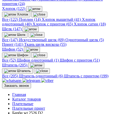
принтом (24)
Хлопок (122)
Хлопок
Все (122)
Поплин (14)
Хлопок вышитый (41)
Хлопок
однотонный (40)
Хлопок с принтом (65)
Хлопок сатин (18)
Шелк (147)
Шелк
Все (147)
Искусственный шелк (69)
Однотонный шелк (5)
Принт (141)
Ткань шелк вискоза (55)
Шифон (52)
Шифон
Все (52)
Шифон однотонный (1)
Шифон с принтом (51)
Штапель (205)
Штапель
Все (205)
Штапель однотонный (6)
Штапель с принтом (199)
Заказать звонок
Главная
Каталог товаров
Плательные
Плательные принт
Барби wt 2526 D2