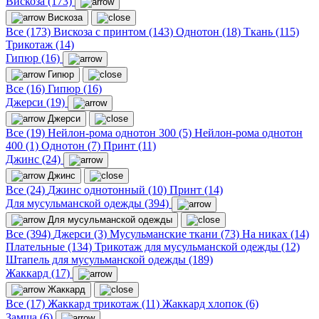
Вискоза (173)
Вискоза
Все (173)
Вискоза с принтом (143)
Однотон (18)
Ткань (115)
Трикотаж (14)
Гипюр (16)
Гипюр
Все (16)
Гипюр (16)
Джерси (19)
Джерси
Все (19)
Нейлон-рома однотон 300 (5)
Нейлон-рома однотон
400 (1)
Однотон (7)
Принт (11)
Джинс (24)
Джинс
Все (24)
Джинс однотонный (10)
Принт (14)
Для мусульманской одежды (394)
Для мусульманской одежды
Все (394)
Джерси (3)
Мусульманские ткани (73)
На никах (14)
Плательные (134)
Трикотаж для мусульманской одежды (12)
Штапель для мусульманской одежды (189)
Жаккард (17)
Жаккард
Все (17)
Жаккард трикотаж (11)
Жаккард хлопок (6)
Замша (6)