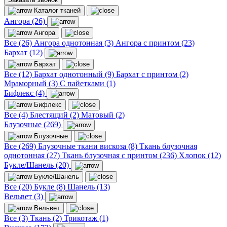
Каталог тканей
Ангора (26)
Ангора
Все (26)
Ангора однотонная (3)
Ангора с принтом (23)
Бархат (12)
Бархат
Все (12)
Бархат однотонный (9)
Бархат с принтом (2)
Мраморный (3)
С пайетками (1)
Бифлекс (4)
Бифлекс
Все (4)
Блестящий (2)
Матовый (2)
Блузочные (269)
Блузочные
Все (269)
Блузочные ткани вискоза (8)
Ткань блузочная
однотонная (27)
Ткань блузочная с принтом (236)
Хлопок (12)
Букле/Шанель (20)
Букле/Шанель
Все (20)
Букле (8)
Шанель (13)
Вельвет (3)
Вельвет
Все (3)
Ткань (2)
Трикотаж (1)