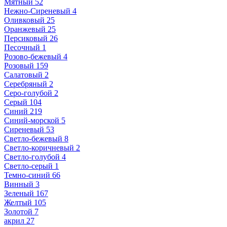
Мятный
52
Нежно-Сиреневый
4
Оливковый
25
Оранжевый
25
Персиковый
26
Песочный
1
Розово-бежевый
4
Розовый
159
Салатовый
2
Серебряный
2
Серо-голубой
2
Серый
104
Синий
219
Синий-морской
5
Сиреневый
53
Светло-бежевый
8
Светло-коричневый
2
Светло-голубой
4
Светло-серый
1
Темно-синий
66
Винный
3
Зеленый
167
Желтый
105
Золотой
7
акрил
27