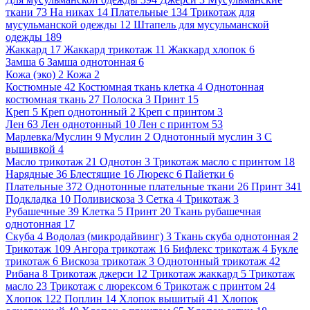
ткани
73
На никах
14
Плательные
134
Трикотаж для
мусульманской одежды
12
Штапель для мусульманской
одежды
189
Жаккард
17
Жаккард трикотаж
11
Жаккард хлопок
6
Замша
6
Замша однотонная
6
Кожа (эко)
2
Кожа
2
Костюмные
42
Костюмная ткань клетка
4
Однотонная
костюмная ткань
27
Полоска
3
Принт
15
Креп
5
Креп однотонный
2
Креп с принтом
3
Лен
63
Лен однотонный
10
Лен с принтом
53
Марлевка/Муслин
9
Муслин
2
Однотонный муслин
3
С
вышивкой
4
Масло трикотаж
21
Однотон
3
Трикотаж масло с принтом
18
Нарядные
36
Блестящие
16
Люрекс
6
Пайетки
6
Плательные
372
Однотонные плательные ткани
26
Принт
341
Подкладка
10
Поливискоза
3
Сетка
4
Трикотаж
3
Рубашечные
39
Клетка
5
Принт
20
Ткань рубашечная
однотонная
17
Скуба
4
Водолаз (микродайвинг)
3
Ткань скуба однотонная
2
Трикотаж
109
Ангора трикотаж
16
Бифлекс трикотаж
4
Букле
трикотаж
6
Вискоза трикотаж
3
Однотонный трикотаж
42
Рибана
8
Трикотаж джерси
12
Трикотаж жаккард
5
Трикотаж
масло
23
Трикотаж с люрексом
6
Трикотаж с принтом
24
Хлопок
122
Поплин
14
Хлопок вышитый
41
Хлопок