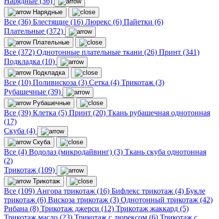
Нарядные (36)
Нарядные
Все (36)
Блестящие (16)
Люрекс (6)
Пайетки (6)
Плательные (372)
Плательные
Все (372)
Однотонные плательные ткани (26)
Принт (341)
Подкладка (10)
Подкладка
Все (10)
Поливискоза (3)
Сетка (4)
Трикотаж (3)
Рубашечные (39)
Рубашечные
Все (39)
Клетка (5)
Принт (20)
Ткань рубашечная однотонная
(17)
Скуба (4)
Скуба
Все (4)
Водолаз (микродайвинг) (3)
Ткань скуба однотонная
(2)
Трикотаж (109)
Трикотаж
Все (109)
Ангора трикотаж (16)
Бифлекс трикотаж (4)
Букле
трикотаж (6)
Вискоза трикотаж (3)
Однотонный трикотаж (42)
Рибана (8)
Трикотаж джерси (12)
Трикотаж жаккард (5)
Трикотаж масло (23)
Трикотаж с люрексом (6)
Трикотаж с