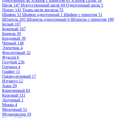
однотонный
40
Хлопок с принтом
65
Хлопок сатин
18
Шелк
147
Искусственный шелк
69
Однотонный шелк
5
Принт
141
Ткань шелк вискоза
55
Шифон
52
Шифон однотонный
1
Шифон с принтом
51
Штапель
205
Штапель однотонный
6
Штапель с принтом
199
Белый
107
Бежевый
167
Бирюза
30
Бордовый
39
Чёрный
148
Электрик
4
Фиолетовый
32
Фуксия
6
Голубой
236
Горчица
4
Графит
11
Грязно-розовый
17
Изумруд
12
Хаки
29
Коричневый
81
Красный
111
Лазурный
1
Мокко
4
Молочный
51
Мультиколор
19