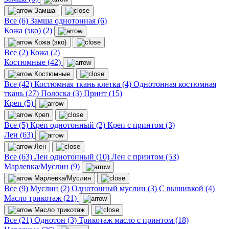
Замша
Все (6)
Замша однотонная (6)
Кожа (эко) (2)
Кожа (эко)
Все (2)
Кожа (2)
Костюмные (42)
Костюмные
Все (42)
Костюмная ткань клетка (4)
Однотонная костюмная
ткань (27)
Полоска (3)
Принт (15)
Креп (5)
Креп
Все (5)
Креп однотонный (2)
Креп с принтом (3)
Лен (63)
Лен
Все (63)
Лен однотонный (10)
Лен с принтом (53)
Марлевка/Муслин (9)
Марлевка/Муслин
Все (9)
Муслин (2)
Однотонный муслин (3)
С вышивкой (4)
Масло трикотаж (21)
Масло трикотаж
Все (21)
Однотон (3)
Трикотаж масло с принтом (18)