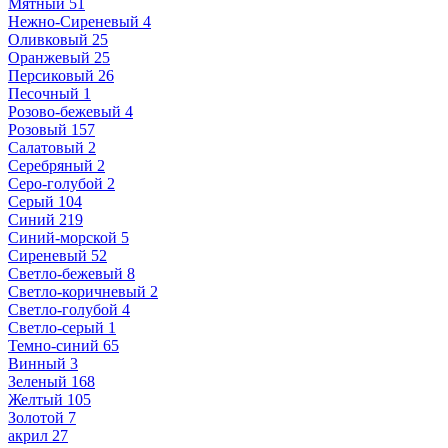
Мятный
51
Нежно-Сиреневый
4
Оливковый
25
Оранжевый
25
Персиковый
26
Песочный
1
Розово-бежевый
4
Розовый
157
Салатовый
2
Серебряный
2
Серо-голубой
2
Серый
104
Синий
219
Синий-морской
5
Сиреневый
52
Светло-бежевый
8
Светло-коричневый
2
Светло-голубой
4
Светло-серый
1
Темно-синий
65
Винный
3
Зеленый
168
Желтый
105
Золотой
7
акрил
27