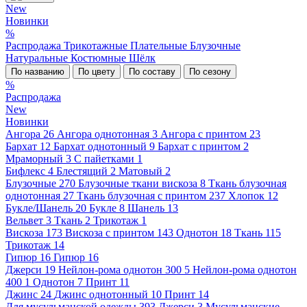
New
Новинки
%
Распродажа
Трикотажные
Плательные
Блузочные
Натуральные
Костюмные
Шёлк
По названию
По цвету
По составу
По сезону
%
Распродажа
New
Новинки
Ангора
26
Ангора однотонная
3
Ангора с принтом
23
Бархат
12
Бархат однотонный
9
Бархат с принтом
2
Мраморный
3
С пайетками
1
Бифлекс
4
Блестящий
2
Матовый
2
Блузочные
270
Блузочные ткани вискоза
8
Ткань блузочная
однотонная
27
Ткань блузочная с принтом
237
Хлопок
12
Букле/Шанель
20
Букле
8
Шанель
13
Вельвет
3
Ткань
2
Трикотаж
1
Вискоза
173
Вискоза с принтом
143
Однотон
18
Ткань
115
Трикотаж
14
Гипюр
16
Гипюр
16
Джерси
19
Нейлон-рома однотон 300
5
Нейлон-рома однотон
400
1
Однотон
7
Принт
11
Джинс
24
Джинс однотонный
10
Принт
14
Для мусульманской одежды
393
Джерси
3
Мусульманские