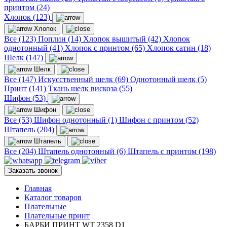
принтом (24)
Хлопок (123)
Хлопок
Все (123)
Поплин (14)
Хлопок вышитый (42)
Хлопок
однотонный (41)
Хлопок с принтом (65)
Хлопок сатин (18)
Шелк (147)
Шелк
Все (147)
Искусственный шелк (69)
Однотонный шелк (5)
Принт (141)
Ткань шелк вискоза (55)
Шифон (53)
Шифон
Все (53)
Шифон однотонный (1)
Шифон с принтом (52)
Штапель (204)
Штапель
Все (204)
Штапель однотонный (6)
Штапель с принтом (198)
Заказать звонок
Главная
Каталог товаров
Плательные
Плательные принт
БАРБИ ПРИНТ WT 2358 D1