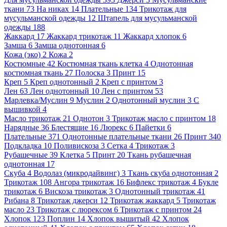
ткани
73
На никах
14
Плательные
134
Трикотаж для
мусульманской одежды
12
Штапель для мусульманской
одежды
188
Жаккард
17
Жаккард трикотаж
11
Жаккард хлопок
6
Замша
6
Замша однотонная
6
Кожа (эко)
2
Кожа
2
Костюмные
42
Костюмная ткань клетка
4
Однотонная
костюмная ткань
27
Полоска
3
Принт
15
Креп
5
Креп однотонный
2
Креп с принтом
3
Лен
63
Лен однотонный
10
Лен с принтом
53
Марлевка/Муслин
9
Муслин
2
Однотонный муслин
3
С
вышивкой
4
Масло трикотаж
21
Однотон
3
Трикотаж масло с принтом
18
Нарядные
36
Блестящие
16
Люрекс
6
Пайетки
6
Плательные
371
Однотонные плательные ткани
26
Принт
340
Подкладка
10
Поливискоза
3
Сетка
4
Трикотаж
3
Рубашечные
39
Клетка
5
Принт
20
Ткань рубашечная
однотонная
17
Скуба
4
Водолаз (микродайвинг)
3
Ткань скуба однотонная
2
Трикотаж
108
Ангора трикотаж
16
Бифлекс трикотаж
4
Букле
трикотаж
6
Вискоза трикотаж
3
Однотонный трикотаж
41
Рибана
8
Трикотаж джерси
12
Трикотаж жаккард
5
Трикотаж
масло
23
Трикотаж с люрексом
6
Трикотаж с принтом
24
Хлопок
123
Поплин
14
Хлопок вышитый
42
Хлопок