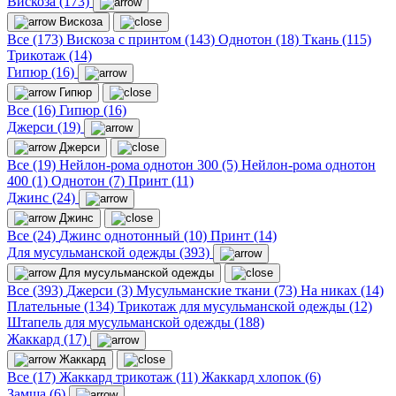
Вискоза (173)
Вискоза
Все (173)
Вискоза с принтом (143)
Однотон (18)
Ткань (115)
Трикотаж (14)
Гипюр (16)
Гипюр
Все (16)
Гипюр (16)
Джерси (19)
Джерси
Все (19)
Нейлон-рома однотон 300 (5)
Нейлон-рома однотон
400 (1)
Однотон (7)
Принт (11)
Джинс (24)
Джинс
Все (24)
Джинс однотонный (10)
Принт (14)
Для мусульманской одежды (393)
Для мусульманской одежды
Все (393)
Джерси (3)
Мусульманские ткани (73)
На никах (14)
Плательные (134)
Трикотаж для мусульманской одежды (12)
Штапель для мусульманской одежды (188)
Жаккард (17)
Жаккард
Все (17)
Жаккард трикотаж (11)
Жаккард хлопок (6)
Замша (6)