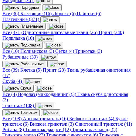
Нарядные (36)
Нарядные
Все (36)
Блестящие (16)
Люрекс (6)
Пайетки (6)
Плательные (371)
Плательные
Все (371)
Однотонные плательные ткани (26)
Принт (340)
Подкладка (10)
Подкладка
Все (10)
Поливискоза (3)
Сетка (4)
Трикотаж (3)
Рубашечные (39)
Рубашечные
Все (39)
Клетка (5)
Принт (20)
Ткань рубашечная однотонная
(17)
Скуба (4)
Скуба
Все (4)
Водолаз (микродайвинг) (3)
Ткань скуба однотонная
(2)
Трикотаж (108)
Трикотаж
Все (108)
Ангора трикотаж (16)
Бифлекс трикотаж (4)
Букле
трикотаж (6)
Вискоза трикотаж (3)
Однотонный трикотаж (41)
Рибана (8)
Трикотаж джерси (12)
Трикотаж жаккард (5)
Трикотаж масло (23)
Трикотаж с люрексом (6)
Трикотаж с