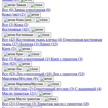
Замша
Все (6)
Замша однотонная (6)
Кожа (эко) (2)
Кожа (эко)
Все (2)
Кожа (2)
Костюмные (42)
Костюмные
Все (42)
Костюмная ткань клетка (4)
Однотонная костюмная
ткань (27)
Полоска (3)
Принт (15)
Креп (5)
Креп
Все (5)
Креп однотонный (2)
Креп с принтом (3)
Лен (63)
Лен
Все (63)
Лен однотонный (10)
Лен с принтом (53)
Марлевка/Муслин (9)
Марлевка/Муслин
Все (9)
Муслин (2)
Однотонный муслин (3)
С вышивкой (4)
Масло трикотаж (21)
Масло трикотаж
Все (21)
Однотон (3)
Трикотаж масло с принтом (18)