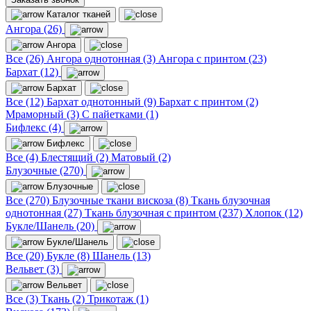
Каталог тканей
Ангора (26)
Ангора
Все (26)
Ангора однотонная (3)
Ангора с принтом (23)
Бархат (12)
Бархат
Все (12)
Бархат однотонный (9)
Бархат с принтом (2)
Мраморный (3)
С пайетками (1)
Бифлекс (4)
Бифлекс
Все (4)
Блестящий (2)
Матовый (2)
Блузочные (270)
Блузочные
Все (270)
Блузочные ткани вискоза (8)
Ткань блузочная
однотонная (27)
Ткань блузочная с принтом (237)
Хлопок (12)
Букле/Шанель (20)
Букле/Шанель
Все (20)
Букле (8)
Шанель (13)
Вельвет (3)
Вельвет
Все (3)
Ткань (2)
Трикотаж (1)