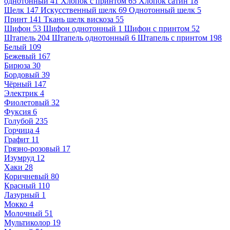
однотонный
41
Хлопок с принтом
65
Хлопок сатин
18
Шелк
147
Искусственный шелк
69
Однотонный шелк
5
Принт
141
Ткань шелк вискоза
55
Шифон
53
Шифон однотонный
1
Шифон с принтом
52
Штапель
204
Штапель однотонный
6
Штапель с принтом
198
Белый
109
Бежевый
167
Бирюза
30
Бордовый
39
Чёрный
147
Электрик
4
Фиолетовый
32
Фуксия
6
Голубой
235
Горчица
4
Графит
11
Грязно-розовый
17
Изумруд
12
Хаки
28
Коричневый
80
Красный
110
Лазурный
1
Мокко
4
Молочный
51
Мультиколор
19