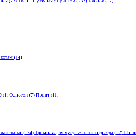
ная (27)
Ткань блузочная с принтом (237)
Хлопок (12)
котаж (14)
 (1)
Однотон (7)
Принт (11)
лательные (134)
Трикотаж для мусульманской одежды (12)
Штапе