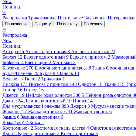
New
Новинки
%
Распродажа
Трикотажные
Плательные
Блузочные
Натуральны
По названию
По цвету
По составу
По сезону
%
Распродажа
New
Новинки
Ангора
26
Ангора однотонная
3
Ангора с принтом
23
Бархат
12
Бархат однотонный
9
Бархат с принтом
2
Мраморны
Бифлекс
4
Блестящий
2
Матовый
2
Блузочные
270
Блузочные ткани вискоза
8
Ткань блузочная од
Букле/Шанель
20
Букле
8
Шанель
13
Вельвет
3
Ткань
2
Трикотаж
1
Вискоза
173
Вискоза с принтом
143
Однотон
18
Ткань
115
Трик
Гипюр
16
Гипюр
16
Джерси
19
Нейлон-рома однотон 300
5
Нейлон-рома однотон 4
Джинс
24
Джинс однотонный
10
Принт
14
Для мусульманской одежды
393
Джерси
3
Мусульманские ткан
Жаккард
17
Жаккард трикотаж
11
Жаккард хлопок
6
Замша
6
Замша однотонная
6
Кожа (эко)
2
Кожа
2
Костюмные
42
Костюмная ткань клетка
4
Однотонная костюмна
Креп
5
Креп однотонный
2
Креп с принтом
3