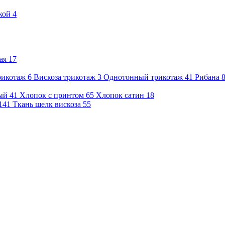
кой
4
ая
17
рикотаж
6
Вискоза трикотаж
3
Однотонный трикотаж
41
Рибана
ый
41
Хлопок с принтом
65
Хлопок сатин
18
141
Ткань шелк вискоза
55