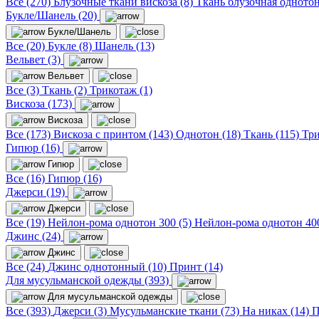
Все (270)
Блузочные ткани вискоза (8)
Ткань блузочная однотон
Букле/Шанель (20)
Букле/Шанель
Все (20)
Букле (8)
Шанель (13)
Вельвет (3)
Вельвет
Все (3)
Ткань (2)
Трикотаж (1)
Вискоза (173)
Вискоза
Все (173)
Вискоза с принтом (143)
Однотон (18)
Ткань (115)
Три
Гипюр (16)
Гипюр
Все (16)
Гипюр (16)
Джерси (19)
Джерси
Все (19)
Нейлон-рома однотон 300 (5)
Нейлон-рома однотон 400
Джинс (24)
Джинс
Все (24)
Джинс однотонный (10)
Принт (14)
Для мусульманской одежды (393)
Для мусульманской одежды
Все (393)
Джерси (3)
Мусульманские ткани (73)
На никах (14)
П