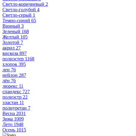
Светло-коричневый
2
Светло-голубой
4
Светло-серый
1
Темно-синий
65
Винный
3
Зеленый
168
Желтый
105
Золотой
7
акрил
27
вискоза
897
полиэстер
1168
хлопок
395
лен
76
нейлон
287
лён
76
люрекс
11
спандекс
727
полиэстр
22
эластан
11
полиуретан
7
Весна
2031
Зима
1009
Лето
1948
Осень
1015