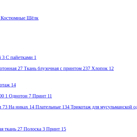
е
Костюмные
Шёлк
й
3
С пайетками
1
нотонная
27
Ткань блузочная с принтом
237
Хлопок
12
отаж
14
00
1
Однотон
7
Принт
11
и
73
На никах
14
Плательные
134
Трикотаж для мусульманской 
я ткань
27
Полоска
3
Принт
15