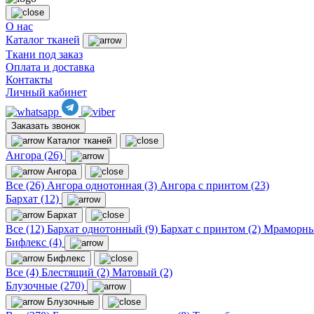
О нас
Каталог тканей
Ткани под заказ
Оплата и доставка
Контакты
Личный кабинет
Заказать звонок
Каталог тканей
Ангора (26)
Ангора
Все (26)
Ангора однотонная (3)
Ангора с принтом (23)
Бархат (12)
Бархат
Все (12)
Бархат однотонный (9)
Бархат с принтом (2)
Мраморны
Бифлекс (4)
Бифлекс
Все (4)
Блестящий (2)
Матовый (2)
Блузочные (270)
Блузочные