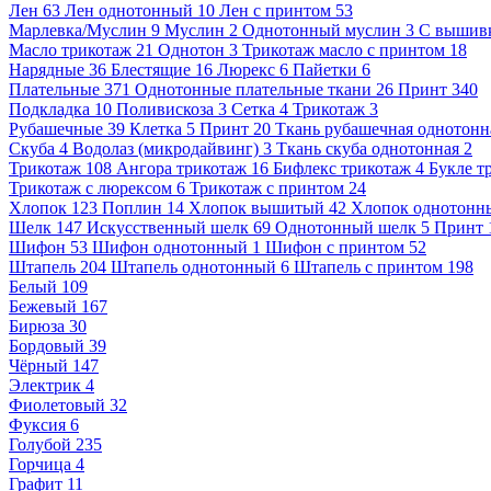
Лен
63
Лен однотонный
10
Лен с принтом
53
Марлевка/Муслин
9
Муслин
2
Однотонный муслин
3
С вышив
Масло трикотаж
21
Однотон
3
Трикотаж масло с принтом
18
Нарядные
36
Блестящие
16
Люрекс
6
Пайетки
6
Плательные
371
Однотонные плательные ткани
26
Принт
340
Подкладка
10
Поливискоза
3
Сетка
4
Трикотаж
3
Рубашечные
39
Клетка
5
Принт
20
Ткань рубашечная однотонн
Скуба
4
Водолаз (микродайвинг)
3
Ткань скуба однотонная
2
Трикотаж
108
Ангора трикотаж
16
Бифлекс трикотаж
4
Букле т
Трикотаж с люрексом
6
Трикотаж с принтом
24
Хлопок
123
Поплин
14
Хлопок вышитый
42
Хлопок однотонн
Шелк
147
Искусственный шелк
69
Однотонный шелк
5
Принт
Шифон
53
Шифон однотонный
1
Шифон с принтом
52
Штапель
204
Штапель однотонный
6
Штапель с принтом
198
Белый
109
Бежевый
167
Бирюза
30
Бордовый
39
Чёрный
147
Электрик
4
Фиолетовый
32
Фуксия
6
Голубой
235
Горчица
4
Графит
11