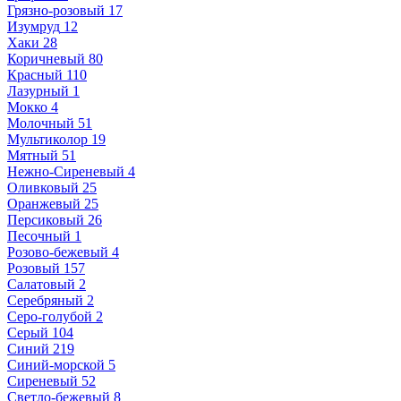
Грязно-розовый
17
Изумруд
12
Хаки
28
Коричневый
80
Красный
110
Лазурный
1
Мокко
4
Молочный
51
Мультиколор
19
Мятный
51
Нежно-Сиреневый
4
Оливковый
25
Оранжевый
25
Персиковый
26
Песочный
1
Розово-бежевый
4
Розовый
157
Салатовый
2
Серебряный
2
Серо-голубой
2
Серый
104
Синий
219
Синий-морской
5
Сиреневый
52
Светло-бежевый
8