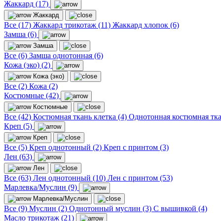
Жаккард (17)
Жаккард
Все (17)
Жаккард трикотаж (11)
Жаккард хлопок (6)
Замша (6)
Замша
Все (6)
Замша однотонная (6)
Кожа (эко) (2)
Кожа (эко)
Все (2)
Кожа (2)
Костюмные (42)
Костюмные
Все (42)
Костюмная ткань клетка (4)
Однотонная костюмная тка
Креп (5)
Креп
Все (5)
Креп однотонный (2)
Креп с принтом (3)
Лен (63)
Лен
Все (63)
Лен однотонный (10)
Лен с принтом (53)
Марлевка/Муслин (9)
Марлевка/Муслин
Все (9)
Муслин (2)
Однотонный муслин (3)
С вышивкой (4)
Масло трикотаж (21)