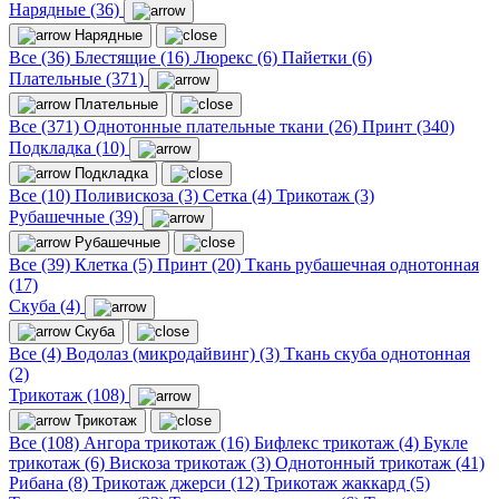
Нарядные (36)
Нарядные
Все (36)
Блестящие (16)
Люрекс (6)
Пайетки (6)
Плательные (371)
Плательные
Все (371)
Однотонные плательные ткани (26)
Принт (340)
Подкладка (10)
Подкладка
Все (10)
Поливискоза (3)
Сетка (4)
Трикотаж (3)
Рубашечные (39)
Рубашечные
Все (39)
Клетка (5)
Принт (20)
Ткань рубашечная однотонная
(17)
Скуба (4)
Скуба
Все (4)
Водолаз (микродайвинг) (3)
Ткань скуба однотонная
(2)
Трикотаж (108)
Трикотаж
Все (108)
Ангора трикотаж (16)
Бифлекс трикотаж (4)
Букле
трикотаж (6)
Вискоза трикотаж (3)
Однотонный трикотаж (41)
Рибана (8)
Трикотаж джерси (12)
Трикотаж жаккард (5)