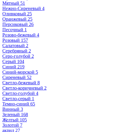
Мятный
51
Нежно-Сиреневый
4
Оливковый
25
Оранжевый
25
Персиковый
26
Песочный
1
Розово-бежевый
4
Розовый
157
Салатовый
2
Серебряный
2
Серо-голубой
2
Серый
104
Синий
219
Синий-морской
5
Сиреневый
52
Светло-бежевый
8
Светло-коричневый
2
Светло-голубой
4
Светло-серый
1
Темно-синий
65
Винный
3
Зеленый
168
Желтый
105
Золотой
7
акрил
27