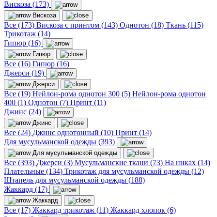
Вискоза (173)
Вискоза
Все (173)
Вискоза с принтом (143)
Однотон (18)
Ткань (115)
Трикотаж (14)
Гипюр (16)
Гипюр
Все (16)
Гипюр (16)
Джерси (19)
Джерси
Все (19)
Нейлон-рома однотон 300 (5)
Нейлон-рома однотон
400 (1)
Однотон (7)
Принт (11)
Джинс (24)
Джинс
Все (24)
Джинс однотонный (10)
Принт (14)
Для мусульманской одежды (393)
Для мусульманской одежды
Все (393)
Джерси (3)
Мусульманские ткани (73)
На никах (14)
Плательные (134)
Трикотаж для мусульманской одежды (12)
Штапель для мусульманской одежды (188)
Жаккард (17)
Жаккард
Все (17)
Жаккард трикотаж (11)
Жаккард хлопок (6)