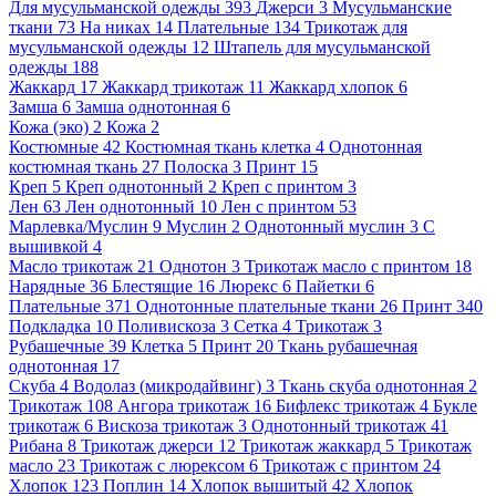
Для мусульманской одежды
393
Джерси
3
Мусульманские
ткани
73
На никах
14
Плательные
134
Трикотаж для
мусульманской одежды
12
Штапель для мусульманской
одежды
188
Жаккард
17
Жаккард трикотаж
11
Жаккард хлопок
6
Замша
6
Замша однотонная
6
Кожа (эко)
2
Кожа
2
Костюмные
42
Костюмная ткань клетка
4
Однотонная
костюмная ткань
27
Полоска
3
Принт
15
Креп
5
Креп однотонный
2
Креп с принтом
3
Лен
63
Лен однотонный
10
Лен с принтом
53
Марлевка/Муслин
9
Муслин
2
Однотонный муслин
3
С
вышивкой
4
Масло трикотаж
21
Однотон
3
Трикотаж масло с принтом
18
Нарядные
36
Блестящие
16
Люрекс
6
Пайетки
6
Плательные
371
Однотонные плательные ткани
26
Принт
340
Подкладка
10
Поливискоза
3
Сетка
4
Трикотаж
3
Рубашечные
39
Клетка
5
Принт
20
Ткань рубашечная
однотонная
17
Скуба
4
Водолаз (микродайвинг)
3
Ткань скуба однотонная
2
Трикотаж
108
Ангора трикотаж
16
Бифлекс трикотаж
4
Букле
трикотаж
6
Вискоза трикотаж
3
Однотонный трикотаж
41
Рибана
8
Трикотаж джерси
12
Трикотаж жаккард
5
Трикотаж
масло
23
Трикотаж с люрексом
6
Трикотаж с принтом
24
Хлопок
123
Поплин
14
Хлопок вышитый
42
Хлопок