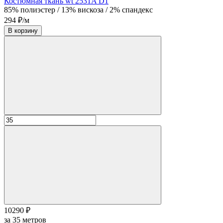
Костюмная ткань wt 2531A D1
85% полиэстер / 13% вискоза / 2% спандекс
294 ₽/м
В корзину
10290 ₽
за
35
метров