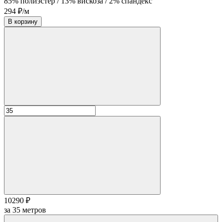
85% полиэстер / 13% вискоза / 2% спандекс
294 ₽/м
В корзину
10290 ₽
за
35
метров