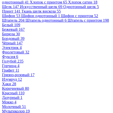
однотонный
41
Хлопок с принтом
65
Хлопок сатин
18
Шелк
147
Искусственный шелк
69
Однотонный шелк
5
Принт
141
Ткань шелк вискоза
55
Шифон
53
Шифон однотонный
1
Шифон с принтом
52
Штапель
204
Штапель однотонный
6
Штапель с принтом
198
Белый
109
Бежевый
167
Бирюза
30
Бордовый
39
Чёрный
147
Электрик
4
Фиолетовый
32
Фуксия
6
Голубой
235
Горчица
4
Графит
11
Грязно-розовый
17
Изумруд
12
Хаки
28
Коричневый
80
Красный
110
Лазурный
1
Мокко
4
Молочный
51
Мультиколор
19