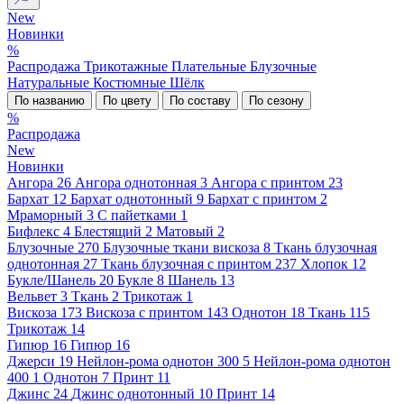
New
Новинки
%
Распродажа
Трикотажные
Плательные
Блузочные
Натуральные
Костюмные
Шёлк
По названию
По цвету
По составу
По сезону
%
Распродажа
New
Новинки
Ангора
26
Ангора однотонная
3
Ангора с принтом
23
Бархат
12
Бархат однотонный
9
Бархат с принтом
2
Мраморный
3
С пайетками
1
Бифлекс
4
Блестящий
2
Матовый
2
Блузочные
270
Блузочные ткани вискоза
8
Ткань блузочная
однотонная
27
Ткань блузочная с принтом
237
Хлопок
12
Букле/Шанель
20
Букле
8
Шанель
13
Вельвет
3
Ткань
2
Трикотаж
1
Вискоза
173
Вискоза с принтом
143
Однотон
18
Ткань
115
Трикотаж
14
Гипюр
16
Гипюр
16
Джерси
19
Нейлон-рома однотон 300
5
Нейлон-рома однотон
400
1
Однотон
7
Принт
11
Джинс
24
Джинс однотонный
10
Принт
14