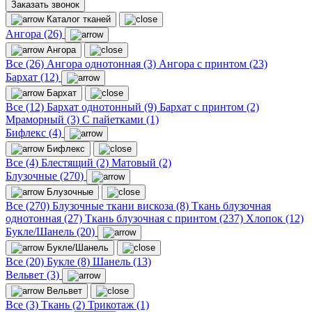
Заказать звонок
Каталог тканей
Ангора (26)
Ангора
Все (26)
Ангора однотонная (3)
Ангора с принтом (23)
Бархат (12)
Бархат
Все (12)
Бархат однотонный (9)
Бархат с принтом (2)
Мраморный (3)
С пайетками (1)
Бифлекс (4)
Бифлекс
Все (4)
Блестящий (2)
Матовый (2)
Блузочные (270)
Блузочные
Все (270)
Блузочные ткани вискоза (8)
Ткань блузочная
однотонная (27)
Ткань блузочная с принтом (237)
Хлопок (12)
Букле/Шанель (20)
Букле/Шанель
Все (20)
Букле (8)
Шанель (13)
Вельвет (3)
Вельвет
Все (3)
Ткань (2)
Трикотаж (1)