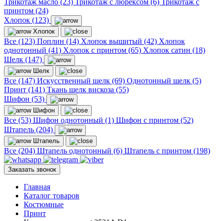
Трикотаж масло (23)
Трикотаж с люрексом (6)
Трикотаж с
принтом (24)
Хлопок (123)
Хлопок
Все (123)
Поплин (14)
Хлопок вышитый (42)
Хлопок
однотонный (41)
Хлопок с принтом (65)
Хлопок сатин (18)
Шелк (147)
Шелк
Все (147)
Искусственный шелк (69)
Однотонный шелк (5)
Принт (141)
Ткань шелк вискоза (55)
Шифон (53)
Шифон
Все (53)
Шифон однотонный (1)
Шифон с принтом (52)
Штапель (204)
Штапель
Все (204)
Штапель однотонный (6)
Штапель с принтом (198)
Заказать звонок
Главная
Каталог товаров
Костюмные
Принт