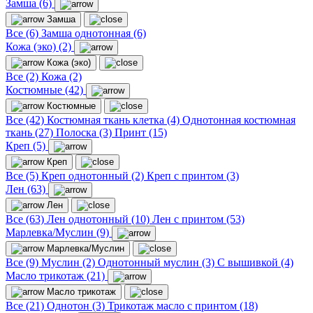
Замша (6)
Замша
Все (6)
Замша однотонная (6)
Кожа (эко) (2)
Кожа (эко)
Все (2)
Кожа (2)
Костюмные (42)
Костюмные
Все (42)
Костюмная ткань клетка (4)
Однотонная костюмная
ткань (27)
Полоска (3)
Принт (15)
Креп (5)
Креп
Все (5)
Креп однотонный (2)
Креп с принтом (3)
Лен (63)
Лен
Все (63)
Лен однотонный (10)
Лен с принтом (53)
Марлевка/Муслин (9)
Марлевка/Муслин
Все (9)
Муслин (2)
Однотонный муслин (3)
С вышивкой (4)
Масло трикотаж (21)
Масло трикотаж
Все (21)
Однотон (3)
Трикотаж масло с принтом (18)