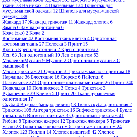
ткани
73
На никах
14
Плательные
134
Трикотаж для
мусульманской одежды
12
Штапель для мусульманской
одежды
188
Жаккард
17
Жаккард трикотаж
11
Жаккард хлопок
6
Замша
6
Замша однотонная
6
Кожа (эко)
2
Кожа
2
Костюмные
42
Костюмная ткань клетка
4
Однотонная
костюмная ткань
27
Полоска
3
Принт
15
Креп
5
Креп однотонный
2
Креп с принтом
3
Лен
63
Лен однотонный
10
Лен с принтом
53
Марлевка/Муслин
9
Муслин
2
Однотонный муслин
3
С
вышивкой
4
Масло трикотаж
21
Однотон
3
Трикотаж масло с принтом
18
Нарядные
36
Блестящие
16
Люрекс
6
Пайетки
6
Плательные
371
Однотонные плательные ткани
26
Принт
340
Подкладка
10
Поливискоза
3
Сетка
4
Трикотаж
3
Рубашечные
39
Клетка
5
Принт
20
Ткань рубашечная
однотонная
17
Скуба
4
Водолаз (микродайвинг)
3
Ткань скуба однотонная
2
Трикотаж
108
Ангора трикотаж
16
Бифлекс трикотаж
4
Букле
трикотаж
6
Вискоза трикотаж
3
Однотонный трикотаж
41
Рибана
8
Трикотаж джерси
12
Трикотаж жаккард
5
Трикотаж
масло
23
Трикотаж с люрексом
6
Трикотаж с принтом
24
Хлопок
123
Поплин
14
Хлопок вышитый
42
Хлопок