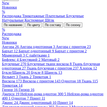
New
Новинки
%
Распродажа
Трикотажные
Плательные
Блузочные
Натуральные
Костюмные
Шёлк
По названию
По цвету
По составу
По сезону
%
Распродажа
New
Новинки
Ангора
26
Ангора однотонная
3
Ангора с принтом
23
Бархат
12
Бархат однотонный
9
Бархат с принтом
2
Мраморный
3
С пайетками
1
Бифлекс
4
Блестящий
2
Матовый
2
Блузочные
270
Блузочные ткани вискоза
8
Ткань блузочная
однотонная
27
Ткань блузочная с принтом
237
Хлопок
12
Букле/Шанель
20
Букле
8
Шанель
13
Вельвет
3
Ткань
2
Трикотаж
1
Вискоза
173
Вискоза с принтом
143
Однотон
18
Ткань
115
Трикотаж
14
Гипюр
16
Гипюр
16
Джерси
19
Нейлон-рома однотон 300
5
Нейлон-рома однотон
400
1
Однотон
7
Принт
11
Джинс
24
Джинс однотонный
10
Принт
14
Для мусульманской одежды
393
Джерси
3
Мусульманские