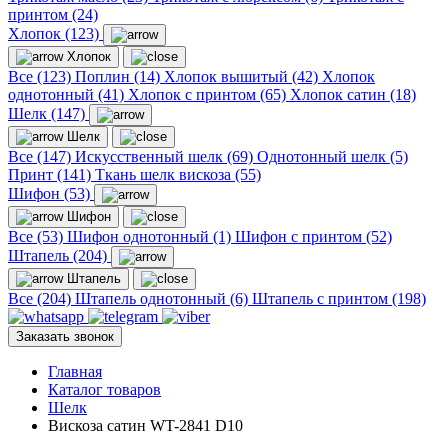
принтом (24)
Хлопок (123)
Хлопок
Все (123)
Поплин (14)
Хлопок вышитый (42)
Хлопок
однотонный (41)
Хлопок с принтом (65)
Хлопок сатин (18)
Шелк (147)
Шелк
Все (147)
Искусственный шелк (69)
Однотонный шелк (5)
Принт (141)
Ткань шелк вискоза (55)
Шифон (53)
Шифон
Все (53)
Шифон однотонный (1)
Шифон с принтом (52)
Штапель (204)
Штапель
Все (204)
Штапель однотонный (6)
Штапель с принтом (198)
Заказать звонок
Главная
Каталог товаров
Шелк
Вискоза сатин WT-2841 D10