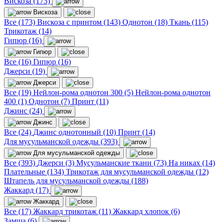
Вискоза (173)
Вискоза
Все (173)
Вискоза с принтом (143)
Однотон (18)
Ткань (115)
Трикотаж (14)
Гипюр (16)
Гипюр
Все (16)
Гипюр (16)
Джерси (19)
Джерси
Все (19)
Нейлон-рома однотон 300 (5)
Нейлон-рома однотон
400 (1)
Однотон (7)
Принт (11)
Джинс (24)
Джинс
Все (24)
Джинс однотонный (10)
Принт (14)
Для мусульманской одежды (393)
Для мусульманской одежды
Все (393)
Джерси (3)
Мусульманские ткани (73)
На никах (14)
Плательные (134)
Трикотаж для мусульманской одежды (12)
Штапель для мусульманской одежды (188)
Жаккард (17)
Жаккард
Все (17)
Жаккард трикотаж (11)
Жаккард хлопок (6)
Замша (6)