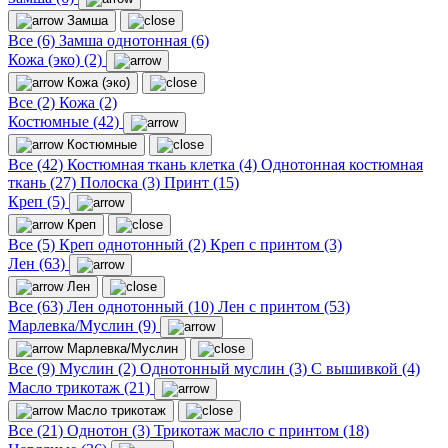
Замша
Все (6)
Замша однотонная (6)
Кожа (эко) (2)
Кожа (эко)
Все (2)
Кожа (2)
Костюмные (42)
Костюмные
Все (42)
Костюмная ткань клетка (4)
Однотонная костюмная
ткань (27)
Полоска (3)
Принт (15)
Креп (5)
Креп
Все (5)
Креп однотонный (2)
Креп с принтом (3)
Лен (63)
Лен
Все (63)
Лен однотонный (10)
Лен с принтом (53)
Марлевка/Муслин (9)
Марлевка/Муслин
Все (9)
Муслин (2)
Однотонный муслин (3)
С вышивкой (4)
Масло трикотаж (21)
Масло трикотаж
Все (21)
Однотон (3)
Трикотаж масло с принтом (18)