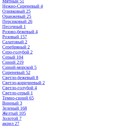
Мятный
51
Нежно-Сиреневый
4
Оливковый
25
Оранжевый
25
Персиковый
26
Песочный
1
Розово-бежевый
4
Розовый
157
Салатовый
2
Серебряный
2
Серо-голубой
2
Серый
104
Синий
219
Синий-морской
5
Сиреневый
52
Светло-бежевый
8
Светло-коричневый
2
Светло-голубой
4
Светло-серый
1
Темно-синий
65
Винный
3
Зеленый
168
Желтый
105
Золотой
7
акрил
27