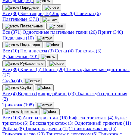
Нарядные (36)
Нарядные
Все (36)
Блестящие (16)
Люрекс (6)
Пайетки (6)
Плательные (371)
Плательные
Все (371)
Однотонные плательные ткани (26)
Принт (340)
Подкладка (10)
Подкладка
Все (10)
Поливискоза (3)
Сетка (4)
Трикотаж (3)
Рубашечные (39)
Рубашечные
Все (39)
Клетка (5)
Принт (20)
Ткань рубашечная однотонная
(17)
Скуба (4)
Скуба
Все (4)
Водолаз (микродайвинг) (3)
Ткань скуба однотонная
(2)
Трикотаж (108)
Трикотаж
Все (108)
Ангора трикотаж (16)
Бифлекс трикотаж (4)
Букле
трикотаж (6)
Вискоза трикотаж (3)
Однотонный трикотаж (41)
Рибана (8)
Трикотаж джерси (12)
Трикотаж жаккард (5)
Трикотаж масло (23)
Трикотаж с люрексом (6)
Трикотаж с