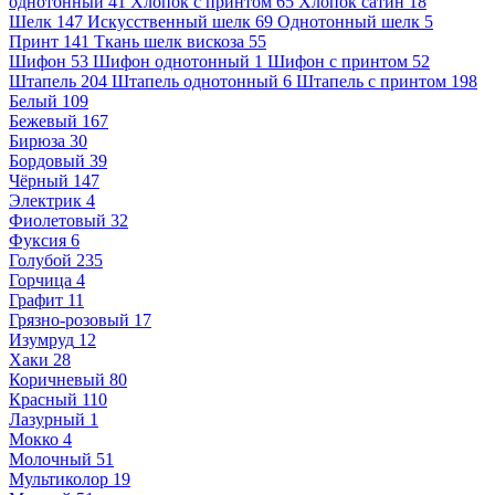
однотонный
41
Хлопок с принтом
65
Хлопок сатин
18
Шелк
147
Искусственный шелк
69
Однотонный шелк
5
Принт
141
Ткань шелк вискоза
55
Шифон
53
Шифон однотонный
1
Шифон с принтом
52
Штапель
204
Штапель однотонный
6
Штапель с принтом
198
Белый
109
Бежевый
167
Бирюза
30
Бордовый
39
Чёрный
147
Электрик
4
Фиолетовый
32
Фуксия
6
Голубой
235
Горчица
4
Графит
11
Грязно-розовый
17
Изумруд
12
Хаки
28
Коричневый
80
Красный
110
Лазурный
1
Мокко
4
Молочный
51
Мультиколор
19