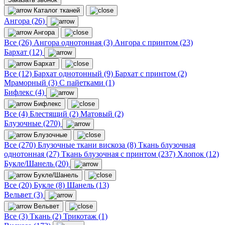
Каталог тканей
Ангора (26)
Ангора
Все (26)
Ангора однотонная (3)
Ангора с принтом (23)
Бархат (12)
Бархат
Все (12)
Бархат однотонный (9)
Бархат с принтом (2)
Мраморный (3)
С пайетками (1)
Бифлекс (4)
Бифлекс
Все (4)
Блестящий (2)
Матовый (2)
Блузочные (270)
Блузочные
Все (270)
Блузочные ткани вискоза (8)
Ткань блузочная
однотонная (27)
Ткань блузочная с принтом (237)
Хлопок (12)
Букле/Шанель (20)
Букле/Шанель
Все (20)
Букле (8)
Шанель (13)
Вельвет (3)
Вельвет
Все (3)
Ткань (2)
Трикотаж (1)