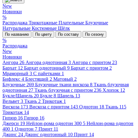
New
Новинки
%
Распродажа
Трикотажные
Плательные
Блузочные
Натуральные
Костюмные
Шёлк
По названию
По цвету
По составу
По сезону
%
Распродажа
New
Новинки
Ангора
26
Ангора однотонная
3
Ангора с принтом
23
Бархат
12
Бархат однотонный
9
Бархат с принтом
2
Мраморный
3
С пайетками
1
Бифлекс
4
Блестящий
2
Матовый
2
Блузочные
269
Блузочные ткани вискоза
8
Ткань блузочная
однотонная
27
Ткань блузочная с принтом
236
Хлопок
12
Букле/Шанель
20
Букле
8
Шанель
13
Вельвет
3
Ткань
2
Трикотаж
1
Вискоза
173
Вискоза с принтом
143
Однотон
18
Ткань
115
Трикотаж
14
Гипюр
16
Гипюр
16
Джерси
19
Нейлон-рома однотон 300
5
Нейлон-рома однотон
400
1
Однотон
7
Принт
11
Джинс
24
Джинс однотонный
10
Принт
14