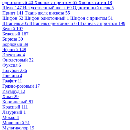
однотонный
40
Хлопок с принтом
65
Хлопок сатин
18
Шелк
147
Искусственный шелк
69
Однотонный шелк
5
Принт
141
Ткань шелк вискоза
55
Шифон
52
Шифон однотонный
1
Шифон с принтом
51
Штапель
205
Штапель однотонный
6
Штапель с принтом
199
Белый
107
Бежевый
167
Бирюза
30
Бордовый
39
Чёрный
148
Электрик
4
Фиолетовый
32
Фуксия
6
Голубой
236
Горчица
4
Графит
11
Грязно-розовый
17
Изумруд
12
Хаки
29
Коричневый
81
Красный
111
Лазурный
1
Мокко
4
Молочный
51
Мультиколор
19