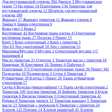
Для мусульманской одежды
394
Джерси
3
Мусульманские
ткани
73
На никах
14
Плательные
134
Трикотаж для
мусульманской одежды
12
Штапель для мусульманской
одежды
189
Жаккард
17
Жаккард трикотаж
11
Жаккард хлопок
6
Замша
6
Замша однотонная
6
Кожа (эко)
2
Кожа
2
Костюмные
42
Костюмная ткань клетка
4
Однотонная
костюмная ткань
27
Полоска
3
Принт
15
Креп
5
Креп однотонный
2
Креп с принтом
3
Лен
63
Лен однотонный
10
Лен с принтом
53
Марлевка/Муслин
9
Муслин
2
Однотонный муслин
3
С
вышивкой
4
Масло трикотаж
21
Однотон
3
Трикотаж масло с принтом
18
Нарядные
36
Блестящие
16
Люрекс
6
Пайетки
6
Плательные
372
Однотонные плательные ткани
26
Принт
341
Подкладка
10
Поливискоза
3
Сетка
4
Трикотаж
3
Рубашечные
39
Клетка
5
Принт
20
Ткань рубашечная
однотонная
17
Скуба
4
Водолаз (микродайвинг)
3
Ткань скуба однотонная
2
Трикотаж
109
Ангора трикотаж
16
Бифлекс трикотаж
4
Букле
трикотаж
6
Вискоза трикотаж
3
Однотонный трикотаж
42
Рибана
8
Трикотаж джерси
12
Трикотаж жаккард
5
Трикотаж
масло
23
Трикотаж с люрексом
6
Трикотаж с принтом
24
Хлопок
122
Поплин
14
Хлопок вышитый
41
Хлопок