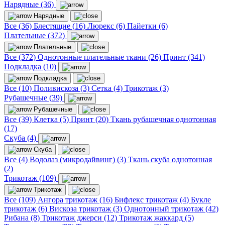
Нарядные (36)
Нарядные
Все (36)
Блестящие (16)
Люрекс (6)
Пайетки (6)
Плательные (372)
Плательные
Все (372)
Однотонные плательные ткани (26)
Принт (341)
Подкладка (10)
Подкладка
Все (10)
Поливискоза (3)
Сетка (4)
Трикотаж (3)
Рубашечные (39)
Рубашечные
Все (39)
Клетка (5)
Принт (20)
Ткань рубашечная однотонная
(17)
Скуба (4)
Скуба
Все (4)
Водолаз (микродайвинг) (3)
Ткань скуба однотонная
(2)
Трикотаж (109)
Трикотаж
Все (109)
Ангора трикотаж (16)
Бифлекс трикотаж (4)
Букле
трикотаж (6)
Вискоза трикотаж (3)
Однотонный трикотаж (42)
Рибана (8)
Трикотаж джерси (12)
Трикотаж жаккард (5)