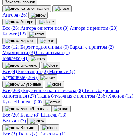
Заказать звонок
Каталог тканей
Ангора (26)
Ангора
Все (26)
Ангора однотонная (3)
Ангора с принтом (23)
Бархат (12)
Бархат
Все (12)
Бархат однотонный (9)
Бархат с принтом (2)
Мраморный (3)
С пайетками (1)
Бифлекс (4)
Бифлекс
Все (4)
Блестящий (2)
Матовый (2)
Блузочные (269)
Блузочные
Все (269)
Блузочные ткани вискоза (8)
Ткань блузочная
однотонная (27)
Ткань блузочная с принтом (236)
Хлопок (12)
Букле/Шанель (20)
Букле/Шанель
Все (20)
Букле (8)
Шанель (13)
Вельвет (3)
Вельвет
Все (3)
Ткань (2)
Трикотаж (1)