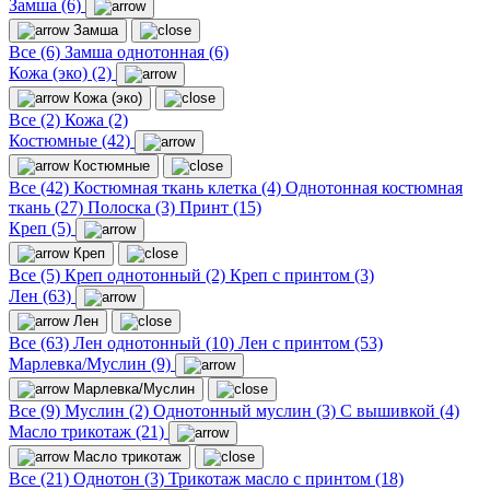
Замша (6)
Замша
Все (6)
Замша однотонная (6)
Кожа (эко) (2)
Кожа (эко)
Все (2)
Кожа (2)
Костюмные (42)
Костюмные
Все (42)
Костюмная ткань клетка (4)
Однотонная костюмная
ткань (27)
Полоска (3)
Принт (15)
Креп (5)
Креп
Все (5)
Креп однотонный (2)
Креп с принтом (3)
Лен (63)
Лен
Все (63)
Лен однотонный (10)
Лен с принтом (53)
Марлевка/Муслин (9)
Марлевка/Муслин
Все (9)
Муслин (2)
Однотонный муслин (3)
С вышивкой (4)
Масло трикотаж (21)
Масло трикотаж
Все (21)
Однотон (3)
Трикотаж масло с принтом (18)