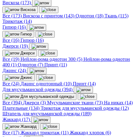
Вискоза (173)
Вискоза
Все (173)
Вискоза с принтом (143)
Однотон (18)
Ткань (115)
Трикотаж (14)
Гипюр (16)
Гипюр
Все (16)
Гипюр (16)
Джерси (19)
Джерси
Все (19)
Нейлон-рома однотон 300 (5)
Нейлон-рома однотон
400 (1)
Однотон (7)
Принт (11)
Джинс (24)
Джинс
Все (24)
Джинс однотонный (10)
Принт (14)
Для мусульманской одежды (394)
Для мусульманской одежды
Все (394)
Джерси (3)
Мусульманские ткани (73)
На никах (14)
Плательные (134)
Трикотаж для мусульманской одежды (12)
Штапель для мусульманской одежды (189)
Жаккард (17)
Жаккард
Все (17)
Жаккард трикотаж (11)
Жаккард хлопок (6)