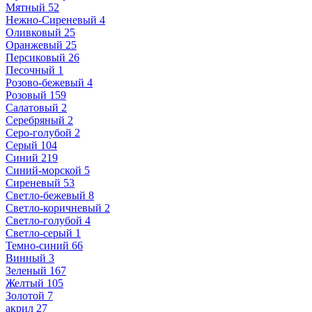
Мятный
52
Нежно-Сиреневый
4
Оливковый
25
Оранжевый
25
Персиковый
26
Песочный
1
Розово-бежевый
4
Розовый
159
Салатовый
2
Серебряный
2
Серо-голубой
2
Серый
104
Синий
219
Синий-морской
5
Сиреневый
53
Светло-бежевый
8
Светло-коричневый
2
Светло-голубой
4
Светло-серый
1
Темно-синий
66
Винный
3
Зеленый
167
Желтый
105
Золотой
7
акрил
27