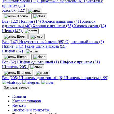
Трикотаж масло (23)
Трикотаж с люрексом (6)
Трикотаж с
принтом (24)
Хлопок (122)
Хлопок
Все (122)
Поплин (14)
Хлопок вышитый (41)
Хлопок
однотонный (40)
Хлопок с принтом (65)
Хлопок сатин (18)
Шелк (147)
Шелк
Все (147)
Искусственный шелк (69)
Однотонный шелк (5)
Принт (141)
Ткань шелк вискоза (55)
Шифон (52)
Шифон
Все (52)
Шифон однотонный (1)
Шифон с принтом (51)
Штапель (205)
Штапель
Все (205)
Штапель однотонный (6)
Штапель с принтом (199)
Заказать звонок
Главная
Каталог товаров
Вискоза
Вискозный трикотаж