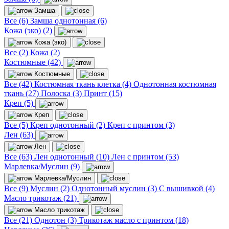
Замша
Все (6)
Замша однотонная (6)
Кожа (эко) (2)
Кожа (эко)
Все (2)
Кожа (2)
Костюмные (42)
Костюмные
Все (42)
Костюмная ткань клетка (4)
Однотонная костюмная
ткань (27)
Полоска (3)
Принт (15)
Креп (5)
Креп
Все (5)
Креп однотонный (2)
Креп с принтом (3)
Лен (63)
Лен
Все (63)
Лен однотонный (10)
Лен с принтом (53)
Марлевка/Муслин (9)
Марлевка/Муслин
Все (9)
Муслин (2)
Однотонный муслин (3)
С вышивкой (4)
Масло трикотаж (21)
Масло трикотаж
Все (21)
Однотон (3)
Трикотаж масло с принтом (18)