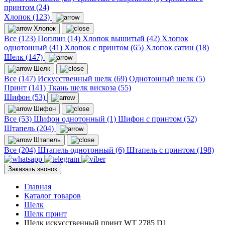
принтом (24)
Хлопок (123)
Хлопок
Все (123)
Поплин (14)
Хлопок вышитый (42)
Хлопок
однотонный (41)
Хлопок с принтом (65)
Хлопок сатин (18)
Шелк (147)
Шелк
Все (147)
Искусственный шелк (69)
Однотонный шелк (5)
Принт (141)
Ткань шелк вискоза (55)
Шифон (53)
Шифон
Все (53)
Шифон однотонный (1)
Шифон с принтом (52)
Штапель (204)
Штапель
Все (204)
Штапель однотонный (6)
Штапель с принтом (198)
Заказать звонок
Главная
Каталог товаров
Шелк
Шелк принт
Шелк искусственный принт WT 2785 D1