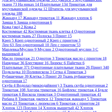
ткани
73
На никах
14
Плательные
134
Трикотаж для
мусульманской одежды
12
Штапель для мусульманской
одежды
188
Жаккард
17
Жаккард трикотаж
11
Жаккард хлопок
6
Замша
6
Замша однотонная
6
Кожа (эко)
2
Кожа
2
Костюмные
42
Костюмная ткань клетка
4
Однотонная
костюмная ткань
27
Полоска
3
Принт
15
Креп
5
Креп однотонный
2
Креп с принтом
3
Лен
63
Лен однотонный
10
Лен с принтом
53
Марлевка/Муслин
9
Муслин
2
Однотонный муслин
3
С
вышивкой
4
Масло трикотаж
21
Однотон
3
Трикотаж масло с принтом
18
Нарядные
36
Блестящие
16
Люрекс
6
Пайетки
6
Плательные
371
Однотонные плательные ткани
26
Принт
340
Подкладка
10
Поливискоза
3
Сетка
4
Трикотаж
3
Рубашечные
39
Клетка
5
Принт
20
Ткань рубашечная
однотонная
17
Скуба
4
Водолаз (микродайвинг)
3
Ткань скуба однотонная
2
Трикотаж
108
Ангора трикотаж
16
Бифлекс трикотаж
4
Букле
трикотаж
6
Вискоза трикотаж
3
Однотонный трикотаж
41
Рибана
8
Трикотаж джерси
12
Трикотаж жаккард
5
Трикотаж
масло
23
Трикотаж с люрексом
6
Трикотаж с принтом
24
Хлопок
123
Поплин
14
Хлопок вышитый
42
Хлопок