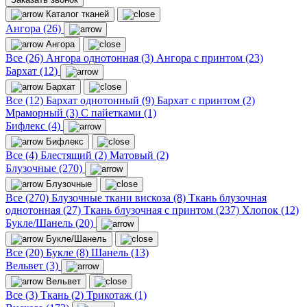
Каталог тканей
Ангора (26)
Ангора
Все (26)
Ангора однотонная (3)
Ангора с принтом (23)
Бархат (12)
Бархат
Все (12)
Бархат однотонный (9)
Бархат с принтом (2)
Мраморный (3)
С пайетками (1)
Бифлекс (4)
Бифлекс
Все (4)
Блестящий (2)
Матовый (2)
Блузочные (270)
Блузочные
Все (270)
Блузочные ткани вискоза (8)
Ткань блузочная
однотонная (27)
Ткань блузочная с принтом (237)
Хлопок (12)
Букле/Шанель (20)
Букле/Шанель
Все (20)
Букле (8)
Шанель (13)
Вельвет (3)
Вельвет
Все (3)
Ткань (2)
Трикотаж (1)