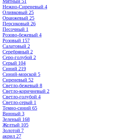
Мятный
51
Нежно-Сиреневый
4
Оливковый
25
Оранжевый
25
Персиковый
26
Песочный
1
Розово-бежевый
4
Розовый
157
Салатовый
2
Серебряный
2
Серо-голубой
2
Серый
104
Синий
219
Синий-морской
5
Сиреневый
52
Светло-бежевый
8
Светло-коричневый
2
Светло-голубой
4
Светло-серый
1
Темно-синий
65
Винный
3
Зеленый
168
Желтый
105
Золотой
7
акрил
27