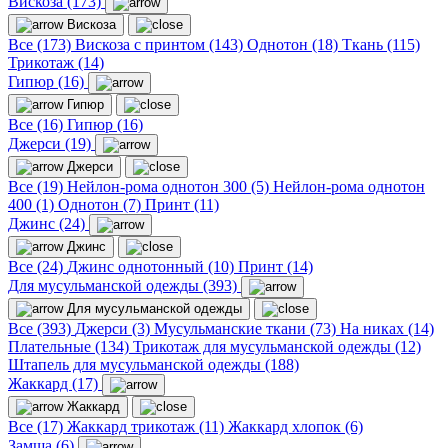
Вискоза (173)
Вискоза
Все (173)
Вискоза с принтом (143)
Однотон (18)
Ткань (115)
Трикотаж (14)
Гипюр (16)
Гипюр
Все (16)
Гипюр (16)
Джерси (19)
Джерси
Все (19)
Нейлон-рома однотон 300 (5)
Нейлон-рома однотон
400 (1)
Однотон (7)
Принт (11)
Джинс (24)
Джинс
Все (24)
Джинс однотонный (10)
Принт (14)
Для мусульманской одежды (393)
Для мусульманской одежды
Все (393)
Джерси (3)
Мусульманские ткани (73)
На никах (14)
Плательные (134)
Трикотаж для мусульманской одежды (12)
Штапель для мусульманской одежды (188)
Жаккард (17)
Жаккард
Все (17)
Жаккард трикотаж (11)
Жаккард хлопок (6)
Замша (6)