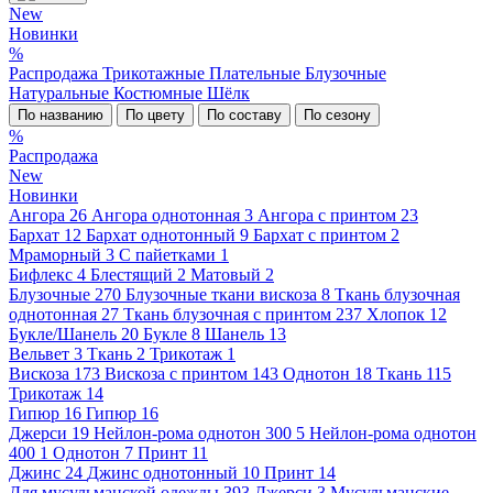
New
Новинки
%
Распродажа
Трикотажные
Плательные
Блузочные
Натуральные
Костюмные
Шёлк
По названию
По цвету
По составу
По сезону
%
Распродажа
New
Новинки
Ангора
26
Ангора однотонная
3
Ангора с принтом
23
Бархат
12
Бархат однотонный
9
Бархат с принтом
2
Мраморный
3
С пайетками
1
Бифлекс
4
Блестящий
2
Матовый
2
Блузочные
270
Блузочные ткани вискоза
8
Ткань блузочная
однотонная
27
Ткань блузочная с принтом
237
Хлопок
12
Букле/Шанель
20
Букле
8
Шанель
13
Вельвет
3
Ткань
2
Трикотаж
1
Вискоза
173
Вискоза с принтом
143
Однотон
18
Ткань
115
Трикотаж
14
Гипюр
16
Гипюр
16
Джерси
19
Нейлон-рома однотон 300
5
Нейлон-рома однотон
400
1
Однотон
7
Принт
11
Джинс
24
Джинс однотонный
10
Принт
14
Для мусульманской одежды
393
Джерси
3
Мусульманские