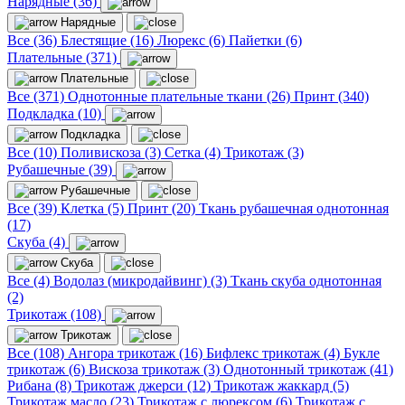
Нарядные (36)
Нарядные
Все (36)
Блестящие (16)
Люрекс (6)
Пайетки (6)
Плательные (371)
Плательные
Все (371)
Однотонные плательные ткани (26)
Принт (340)
Подкладка (10)
Подкладка
Все (10)
Поливискоза (3)
Сетка (4)
Трикотаж (3)
Рубашечные (39)
Рубашечные
Все (39)
Клетка (5)
Принт (20)
Ткань рубашечная однотонная
(17)
Скуба (4)
Скуба
Все (4)
Водолаз (микродайвинг) (3)
Ткань скуба однотонная
(2)
Трикотаж (108)
Трикотаж
Все (108)
Ангора трикотаж (16)
Бифлекс трикотаж (4)
Букле
трикотаж (6)
Вискоза трикотаж (3)
Однотонный трикотаж (41)
Рибана (8)
Трикотаж джерси (12)
Трикотаж жаккард (5)
Трикотаж масло (23)
Трикотаж с люрексом (6)
Трикотаж с