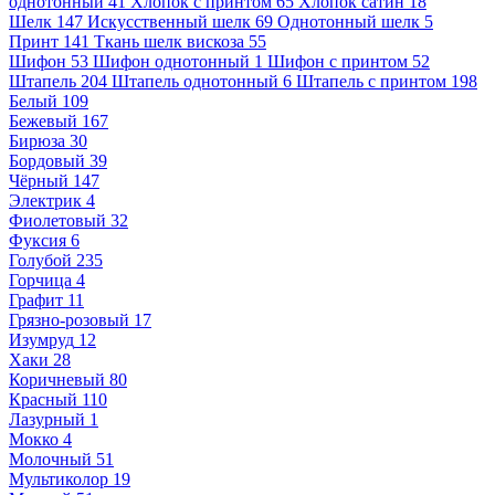
однотонный
41
Хлопок с принтом
65
Хлопок сатин
18
Шелк
147
Искусственный шелк
69
Однотонный шелк
5
Принт
141
Ткань шелк вискоза
55
Шифон
53
Шифон однотонный
1
Шифон с принтом
52
Штапель
204
Штапель однотонный
6
Штапель с принтом
198
Белый
109
Бежевый
167
Бирюза
30
Бордовый
39
Чёрный
147
Электрик
4
Фиолетовый
32
Фуксия
6
Голубой
235
Горчица
4
Графит
11
Грязно-розовый
17
Изумруд
12
Хаки
28
Коричневый
80
Красный
110
Лазурный
1
Мокко
4
Молочный
51
Мультиколор
19