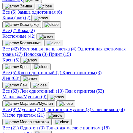
Замша
Все (6)
Замша однотонная (6)
Кожа (эко) (2)
Кожа (эко)
Все (2)
Кожа (2)
Костюмные (42)
Костюмные
Все (42)
Костюмная ткань клетка (4)
Однотонная костюмная
ткань (27)
Полоска (3)
Принт (15)
Креп (5)
Креп
Все (5)
Креп однотонный (2)
Креп с принтом (3)
Лен (63)
Лен
Все (63)
Лен однотонный (10)
Лен с принтом (53)
Марлевка/Муслин (9)
Марлевка/Муслин
Все (9)
Муслин (2)
Однотонный муслин (3)
С вышивкой (4)
Масло трикотаж (21)
Масло трикотаж
Все (21)
Однотон (3)
Трикотаж масло с принтом (18)