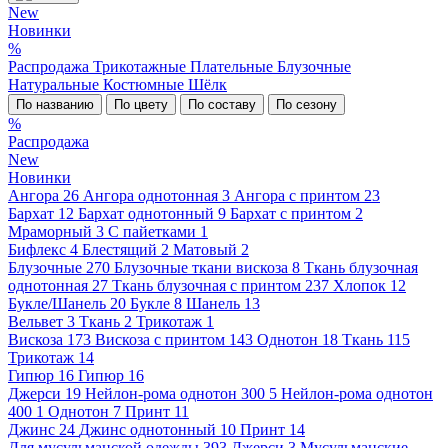
New
Новинки
%
Распродажа
Трикотажные
Плательные
Блузочные
Натуральные
Костюмные
Шёлк
По названию
По цвету
По составу
По сезону
%
Распродажа
New
Новинки
Ангора
26
Ангора однотонная
3
Ангора с принтом
23
Бархат
12
Бархат однотонный
9
Бархат с принтом
2
Мраморный
3
С пайетками
1
Бифлекс
4
Блестящий
2
Матовый
2
Блузочные
270
Блузочные ткани вискоза
8
Ткань блузочная
однотонная
27
Ткань блузочная с принтом
237
Хлопок
12
Букле/Шанель
20
Букле
8
Шанель
13
Вельвет
3
Ткань
2
Трикотаж
1
Вискоза
173
Вискоза с принтом
143
Однотон
18
Ткань
115
Трикотаж
14
Гипюр
16
Гипюр
16
Джерси
19
Нейлон-рома однотон 300
5
Нейлон-рома однотон
400
1
Однотон
7
Принт
11
Джинс
24
Джинс однотонный
10
Принт
14
Для мусульманской одежды
393
Джерси
3
Мусульманские