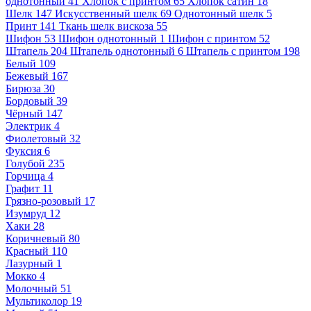
однотонный
41
Хлопок с принтом
65
Хлопок сатин
18
Шелк
147
Искусственный шелк
69
Однотонный шелк
5
Принт
141
Ткань шелк вискоза
55
Шифон
53
Шифон однотонный
1
Шифон с принтом
52
Штапель
204
Штапель однотонный
6
Штапель с принтом
198
Белый
109
Бежевый
167
Бирюза
30
Бордовый
39
Чёрный
147
Электрик
4
Фиолетовый
32
Фуксия
6
Голубой
235
Горчица
4
Графит
11
Грязно-розовый
17
Изумруд
12
Хаки
28
Коричневый
80
Красный
110
Лазурный
1
Мокко
4
Молочный
51
Мультиколор
19