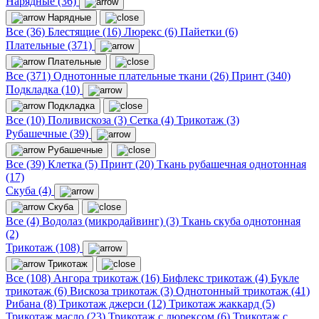
Нарядные (36)
Нарядные
Все (36)
Блестящие (16)
Люрекс (6)
Пайетки (6)
Плательные (371)
Плательные
Все (371)
Однотонные плательные ткани (26)
Принт (340)
Подкладка (10)
Подкладка
Все (10)
Поливискоза (3)
Сетка (4)
Трикотаж (3)
Рубашечные (39)
Рубашечные
Все (39)
Клетка (5)
Принт (20)
Ткань рубашечная однотонная
(17)
Скуба (4)
Скуба
Все (4)
Водолаз (микродайвинг) (3)
Ткань скуба однотонная
(2)
Трикотаж (108)
Трикотаж
Все (108)
Ангора трикотаж (16)
Бифлекс трикотаж (4)
Букле
трикотаж (6)
Вискоза трикотаж (3)
Однотонный трикотаж (41)
Рибана (8)
Трикотаж джерси (12)
Трикотаж жаккард (5)
Трикотаж масло (23)
Трикотаж с люрексом (6)
Трикотаж с