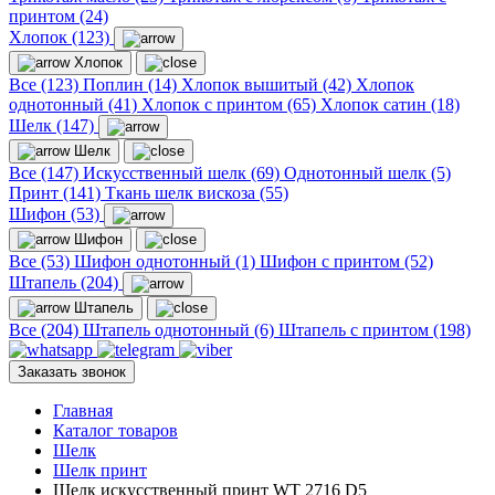
принтом (24)
Хлопок (123)
Хлопок
Все (123)
Поплин (14)
Хлопок вышитый (42)
Хлопок
однотонный (41)
Хлопок с принтом (65)
Хлопок сатин (18)
Шелк (147)
Шелк
Все (147)
Искусственный шелк (69)
Однотонный шелк (5)
Принт (141)
Ткань шелк вискоза (55)
Шифон (53)
Шифон
Все (53)
Шифон однотонный (1)
Шифон с принтом (52)
Штапель (204)
Штапель
Все (204)
Штапель однотонный (6)
Штапель с принтом (198)
Заказать звонок
Главная
Каталог товаров
Шелк
Шелк принт
Шелк искусственный принт WT 2716 D5