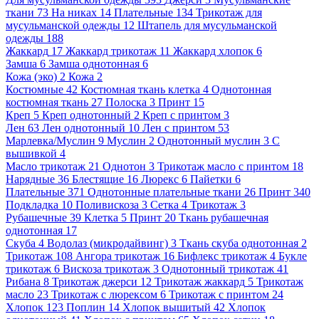
ткани
73
На никах
14
Плательные
134
Трикотаж для
мусульманской одежды
12
Штапель для мусульманской
одежды
188
Жаккард
17
Жаккард трикотаж
11
Жаккард хлопок
6
Замша
6
Замша однотонная
6
Кожа (эко)
2
Кожа
2
Костюмные
42
Костюмная ткань клетка
4
Однотонная
костюмная ткань
27
Полоска
3
Принт
15
Креп
5
Креп однотонный
2
Креп с принтом
3
Лен
63
Лен однотонный
10
Лен с принтом
53
Марлевка/Муслин
9
Муслин
2
Однотонный муслин
3
С
вышивкой
4
Масло трикотаж
21
Однотон
3
Трикотаж масло с принтом
18
Нарядные
36
Блестящие
16
Люрекс
6
Пайетки
6
Плательные
371
Однотонные плательные ткани
26
Принт
340
Подкладка
10
Поливискоза
3
Сетка
4
Трикотаж
3
Рубашечные
39
Клетка
5
Принт
20
Ткань рубашечная
однотонная
17
Скуба
4
Водолаз (микродайвинг)
3
Ткань скуба однотонная
2
Трикотаж
108
Ангора трикотаж
16
Бифлекс трикотаж
4
Букле
трикотаж
6
Вискоза трикотаж
3
Однотонный трикотаж
41
Рибана
8
Трикотаж джерси
12
Трикотаж жаккард
5
Трикотаж
масло
23
Трикотаж с люрексом
6
Трикотаж с принтом
24
Хлопок
123
Поплин
14
Хлопок вышитый
42
Хлопок