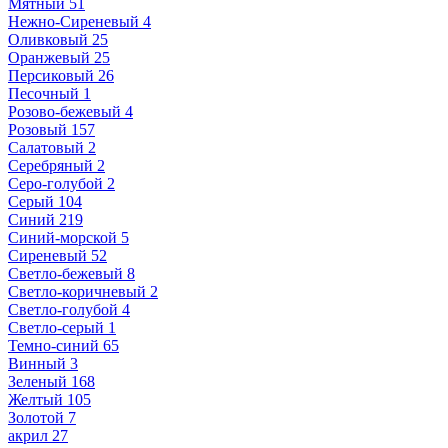
Мятный
51
Нежно-Сиреневый
4
Оливковый
25
Оранжевый
25
Персиковый
26
Песочный
1
Розово-бежевый
4
Розовый
157
Салатовый
2
Серебряный
2
Серо-голубой
2
Серый
104
Синий
219
Синий-морской
5
Сиреневый
52
Светло-бежевый
8
Светло-коричневый
2
Светло-голубой
4
Светло-серый
1
Темно-синий
65
Винный
3
Зеленый
168
Желтый
105
Золотой
7
акрил
27