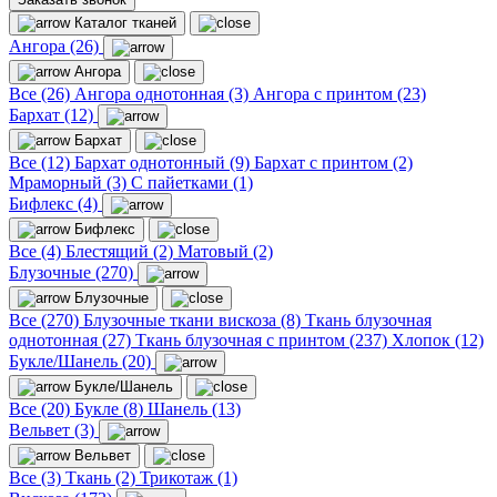
Каталог тканей
Ангора (26)
Ангора
Все (26)
Ангора однотонная (3)
Ангора с принтом (23)
Бархат (12)
Бархат
Все (12)
Бархат однотонный (9)
Бархат с принтом (2)
Мраморный (3)
С пайетками (1)
Бифлекс (4)
Бифлекс
Все (4)
Блестящий (2)
Матовый (2)
Блузочные (270)
Блузочные
Все (270)
Блузочные ткани вискоза (8)
Ткань блузочная
однотонная (27)
Ткань блузочная с принтом (237)
Хлопок (12)
Букле/Шанель (20)
Букле/Шанель
Все (20)
Букле (8)
Шанель (13)
Вельвет (3)
Вельвет
Все (3)
Ткань (2)
Трикотаж (1)