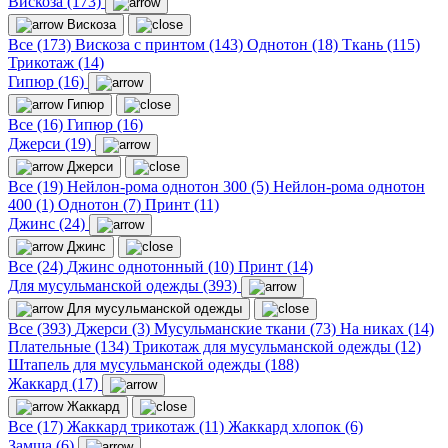
Вискоза (173)
Вискоза
Все (173)
Вискоза с принтом (143)
Однотон (18)
Ткань (115)
Трикотаж (14)
Гипюр (16)
Гипюр
Все (16)
Гипюр (16)
Джерси (19)
Джерси
Все (19)
Нейлон-рома однотон 300 (5)
Нейлон-рома однотон
400 (1)
Однотон (7)
Принт (11)
Джинс (24)
Джинс
Все (24)
Джинс однотонный (10)
Принт (14)
Для мусульманской одежды (393)
Для мусульманской одежды
Все (393)
Джерси (3)
Мусульманские ткани (73)
На никах (14)
Плательные (134)
Трикотаж для мусульманской одежды (12)
Штапель для мусульманской одежды (188)
Жаккард (17)
Жаккард
Все (17)
Жаккард трикотаж (11)
Жаккард хлопок (6)
Замша (6)