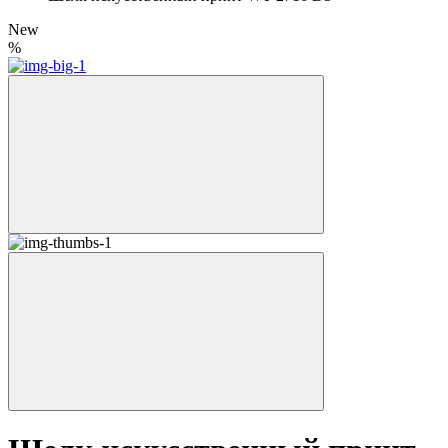
New
%