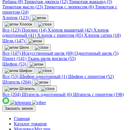
Рибана (8)
Трикотаж джерси (12)
Трикотаж жаккард (5)
Трикотаж масло (23)
Трикотаж с люрексом (6)
Трикотаж с
принтом (24)
Хлопок (123)
Хлопок
Все (123)
Поплин (14)
Хлопок вышитый (42)
Хлопок
однотонный (41)
Хлопок с принтом (65)
Хлопок сатин (18)
Шелк (147)
Шелк
Все (147)
Искусственный шелк (69)
Однотонный шелк (5)
Принт (141)
Ткань шелк вискоза (55)
Шифон (53)
Шифон
Все (53)
Шифон однотонный (1)
Шифон с принтом (52)
Штапель (204)
Штапель
Все (204)
Штапель однотонный (6)
Штапель с принтом (198)
Заказать звонок
Главная
Каталог товаров
Марлевка/Муслин