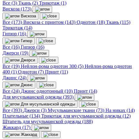
Все (3)
Ткань (2)
Трикотаж (1)
Вискоза (173)
Вискоза
Все (173)
Вискоза с принтом (143)
Однотон (18)
Ткань (115)
Трикотаж (14)
Гипюр (16)
Гипюр
Все (16)
Гипюр (16)
Джерси (19)
Джерси
Все (19)
Нейлон-рома однотон 300 (5)
Нейлон-рома однотон
400 (1)
Однотон (7)
Принт (11)
Джинс (24)
Джинс
Все (24)
Джинс однотонный (10)
Принт (14)
Для мусульманской одежды (393)
Для мусульманской одежды
Все (393)
Джерси (3)
Мусульманские ткани (73)
На никах (14)
Плательные (134)
Трикотаж для мусульманской одежды (12)
Штапель для мусульманской одежды (188)
Жаккард (17)
Жаккард