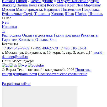
Вискоза
Гипюр
Джерси
Джинс
Для мусульманской одежды
Жаккард
Замша
Кожа (эко)
Костюмные
Креп
Лен
Марлевка/
Муслин
Масло трикотаж
Нарядные
Плательные
Подкладка
Рубашечные
Скуба
Трикотаж
Хлопок
Шелк
Шифон
Штапель
О нас
New
Новинки
%
Распродажа
Оплата и доставка
Ткани под заказ
Реквизиты
Гарантии
Контакты
Отзывы
Блог
Контакты
+7 964 642-79-89
+7 495 409-27-78
+7 495 510-53-04
г. Москва, ул. Докукина, д. 16, корп. 1, стр. 3, офис Д14
world-
tkaniopt@mail.ru
Наши мессенджеры
© Ворлд Текс – оптовый склад тканей, 2026
Политика
конфиденциальности
Пользовательское соглашение
Разработка сайта