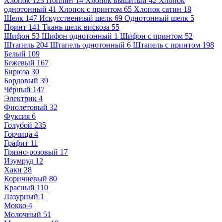
Хлопок
123
Поплин
14
Хлопок вышитый
42
Хлопок
однотонный
41
Хлопок с принтом
65
Хлопок сатин
18
Шелк
147
Искусственный шелк
69
Однотонный шелк
5
Принт
141
Ткань шелк вискоза
55
Шифон
53
Шифон однотонный
1
Шифон с принтом
52
Штапель
204
Штапель однотонный
6
Штапель с принтом
198
Белый
109
Бежевый
167
Бирюза
30
Бордовый
39
Чёрный
147
Электрик
4
Фиолетовый
32
Фуксия
6
Голубой
235
Горчица
4
Графит
11
Грязно-розовый
17
Изумруд
12
Хаки
28
Коричневый
80
Красный
110
Лазурный
1
Мокко
4
Молочный
51