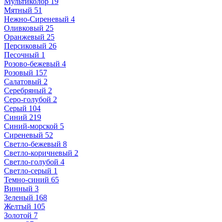
Мультиколор
19
Мятный
51
Нежно-Сиреневый
4
Оливковый
25
Оранжевый
25
Персиковый
26
Песочный
1
Розово-бежевый
4
Розовый
157
Салатовый
2
Серебряный
2
Серо-голубой
2
Серый
104
Синий
219
Синий-морской
5
Сиреневый
52
Светло-бежевый
8
Светло-коричневый
2
Светло-голубой
4
Светло-серый
1
Темно-синий
65
Винный
3
Зеленый
168
Желтый
105
Золотой
7