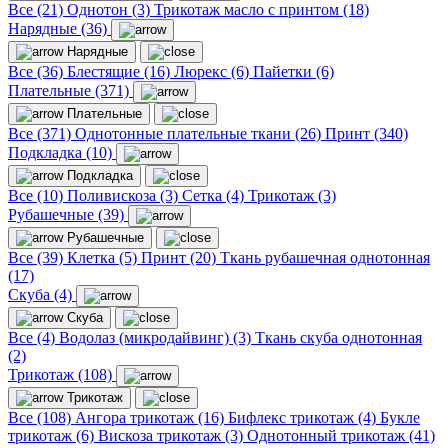
Все (21)
Однотон (3)
Трикотаж масло с принтом (18)
Нарядные (36)
Нарядные
Все (36)
Блестящие (16)
Люрекс (6)
Пайетки (6)
Плательные (371)
Плательные
Все (371)
Однотонные плательные ткани (26)
Принт (340)
Подкладка (10)
Подкладка
Все (10)
Поливискоза (3)
Сетка (4)
Трикотаж (3)
Рубашечные (39)
Рубашечные
Все (39)
Клетка (5)
Принт (20)
Ткань рубашечная однотонная
(17)
Скуба (4)
Скуба
Все (4)
Водолаз (микродайвинг) (3)
Ткань скуба однотонная
(2)
Трикотаж (108)
Трикотаж
Все (108)
Ангора трикотаж (16)
Бифлекс трикотаж (4)
Букле
трикотаж (6)
Вискоза трикотаж (3)
Однотонный трикотаж (41)