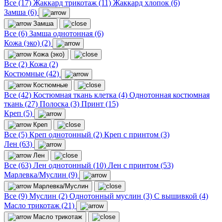
Все (17)
Жаккард трикотаж (11)
Жаккард хлопок (6)
Замша (6)
Замша
Все (6)
Замша однотонная (6)
Кожа (эко) (2)
Кожа (эко)
Все (2)
Кожа (2)
Костюмные (42)
Костюмные
Все (42)
Костюмная ткань клетка (4)
Однотонная костюмная
ткань (27)
Полоска (3)
Принт (15)
Креп (5)
Креп
Все (5)
Креп однотонный (2)
Креп с принтом (3)
Лен (63)
Лен
Все (63)
Лен однотонный (10)
Лен с принтом (53)
Марлевка/Муслин (9)
Марлевка/Муслин
Все (9)
Муслин (2)
Однотонный муслин (3)
С вышивкой (4)
Масло трикотаж (21)
Масло трикотаж