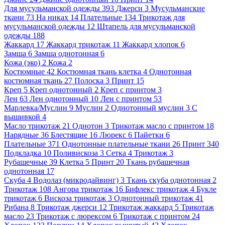
Для мусульманской одежды
393
Джерси
3
Мусульманские
ткани
73
На никах
14
Плательные
134
Трикотаж для
мусульманской одежды
12
Штапель для мусульманской
одежды
188
Жаккард
17
Жаккард трикотаж
11
Жаккард хлопок
6
Замша
6
Замша однотонная
6
Кожа (эко)
2
Кожа
2
Костюмные
42
Костюмная ткань клетка
4
Однотонная
костюмная ткань
27
Полоска
3
Принт
15
Креп
5
Креп однотонный
2
Креп с принтом
3
Лен
63
Лен однотонный
10
Лен с принтом
53
Марлевка/Муслин
9
Муслин
2
Однотонный муслин
3
С
вышивкой
4
Масло трикотаж
21
Однотон
3
Трикотаж масло с принтом
18
Нарядные
36
Блестящие
16
Люрекс
6
Пайетки
6
Плательные
371
Однотонные плательные ткани
26
Принт
340
Подкладка
10
Поливискоза
3
Сетка
4
Трикотаж
3
Рубашечные
39
Клетка
5
Принт
20
Ткань рубашечная
однотонная
17
Скуба
4
Водолаз (микродайвинг)
3
Ткань скуба однотонная
2
Трикотаж
108
Ангора трикотаж
16
Бифлекс трикотаж
4
Букле
трикотаж
6
Вискоза трикотаж
3
Однотонный трикотаж
41
Рибана
8
Трикотаж джерси
12
Трикотаж жаккард
5
Трикотаж
масло
23
Трикотаж с люрексом
6
Трикотаж с принтом
24