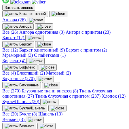
Заказать звонок
Каталог тканей
Ангора (26)
Ангора
Все (26)
Ангора однотонная (3)
Ангора с принтом (23)
Бархат (12)
Бархат
Все (12)
Бархат однотонный (9)
Бархат с принтом (2)
Мраморный (3)
С пайетками (1)
Бифлекс (4)
Бифлекс
Все (4)
Блестящий (2)
Матовый (2)
Блузочные (270)
Блузочные
Все (270)
Блузочные ткани вискоза (8)
Ткань блузочная
однотонная (27)
Ткань блузочная с принтом (237)
Хлопок (12)
Букле/Шанель (20)
Букле/Шанель
Все (20)
Букле (8)
Шанель (13)
Вельвет (3)
Вельвет