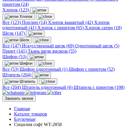
принтом (24)
Хлопок (123)
Хлопок
Все (123)
Поплин (14)
Хлопок вышитый (42)
Хлопок
однотонный (41)
Хлопок с принтом (65)
Хлопок сатин (18)
Шелк (147)
Шелк
Все (147)
Искусственный шелк (69)
Однотонный шелк (5)
Принт (141)
Ткань шелк вискоза (55)
Шифон (53)
Шифон
Все (53)
Шифон однотонный (1)
Шифон с принтом (52)
Штапель (204)
Штапель
Все (204)
Штапель однотонный (6)
Штапель с принтом (198)
Заказать звонок
Главная
Каталог товаров
Блузочные
Сицилия софт WT-2858