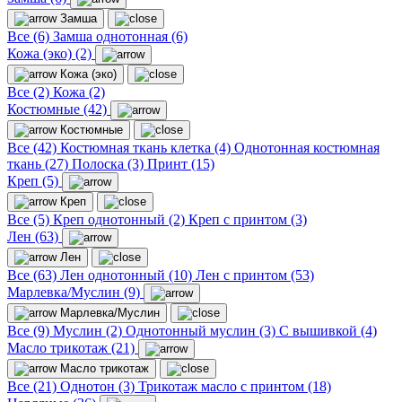
Замша
Все (6)
Замша однотонная (6)
Кожа (эко) (2)
Кожа (эко)
Все (2)
Кожа (2)
Костюмные (42)
Костюмные
Все (42)
Костюмная ткань клетка (4)
Однотонная костюмная
ткань (27)
Полоска (3)
Принт (15)
Креп (5)
Креп
Все (5)
Креп однотонный (2)
Креп с принтом (3)
Лен (63)
Лен
Все (63)
Лен однотонный (10)
Лен с принтом (53)
Марлевка/Муслин (9)
Марлевка/Муслин
Все (9)
Муслин (2)
Однотонный муслин (3)
С вышивкой (4)
Масло трикотаж (21)
Масло трикотаж
Все (21)
Однотон (3)
Трикотаж масло с принтом (18)