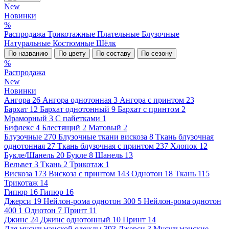
New
Новинки
%
Распродажа
Трикотажные
Плательные
Блузочные
Натуральные
Костюмные
Шёлк
По названию
По цвету
По составу
По сезону
%
Распродажа
New
Новинки
Ангора
26
Ангора однотонная
3
Ангора с принтом
23
Бархат
12
Бархат однотонный
9
Бархат с принтом
2
Мраморный
3
С пайетками
1
Бифлекс
4
Блестящий
2
Матовый
2
Блузочные
270
Блузочные ткани вискоза
8
Ткань блузочная
однотонная
27
Ткань блузочная с принтом
237
Хлопок
12
Букле/Шанель
20
Букле
8
Шанель
13
Вельвет
3
Ткань
2
Трикотаж
1
Вискоза
173
Вискоза с принтом
143
Однотон
18
Ткань
115
Трикотаж
14
Гипюр
16
Гипюр
16
Джерси
19
Нейлон-рома однотон 300
5
Нейлон-рома однотон
400
1
Однотон
7
Принт
11
Джинс
24
Джинс однотонный
10
Принт
14
Для мусульманской одежды
393
Джерси
3
Мусульманские