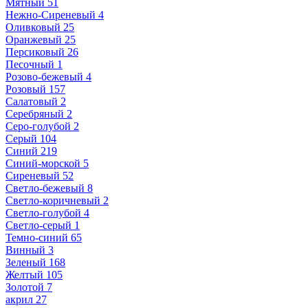
Мятный
51
Нежно-Сиреневый
4
Оливковый
25
Оранжевый
25
Персиковый
26
Песочный
1
Розово-бежевый
4
Розовый
157
Салатовый
2
Серебряный
2
Серо-голубой
2
Серый
104
Синий
219
Синий-морской
5
Сиреневый
52
Светло-бежевый
8
Светло-коричневый
2
Светло-голубой
4
Светло-серый
1
Темно-синий
65
Винный
3
Зеленый
168
Желтый
105
Золотой
7
акрил
27