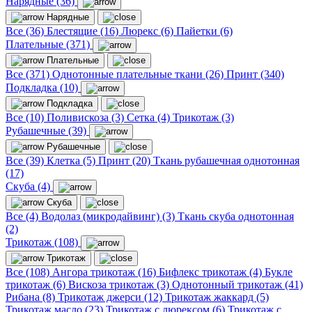
Нарядные (36)
Нарядные
Все (36)
Блестящие (16)
Люрекс (6)
Пайетки (6)
Плательные (371)
Плательные
Все (371)
Однотонные плательные ткани (26)
Принт (340)
Подкладка (10)
Подкладка
Все (10)
Поливискоза (3)
Сетка (4)
Трикотаж (3)
Рубашечные (39)
Рубашечные
Все (39)
Клетка (5)
Принт (20)
Ткань рубашечная однотонная
(17)
Скуба (4)
Скуба
Все (4)
Водолаз (микродайвинг) (3)
Ткань скуба однотонная
(2)
Трикотаж (108)
Трикотаж
Все (108)
Ангора трикотаж (16)
Бифлекс трикотаж (4)
Букле
трикотаж (6)
Вискоза трикотаж (3)
Однотонный трикотаж (41)
Рибана (8)
Трикотаж джерси (12)
Трикотаж жаккард (5)
Трикотаж масло (23)
Трикотаж с люрексом (6)
Трикотаж с