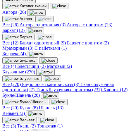
Каталог тканей
Ангора (26)
Ангора
Все (26)
Ангора однотонная (3)
Ангора с принтом (23)
Бархат (12)
Бархат
Все (12)
Бархат однотонный (9)
Бархат с принтом (2)
Мраморный (3)
С пайетками (1)
Бифлекс (4)
Бифлекс
Все (4)
Блестящий (2)
Матовый (2)
Блузочные (270)
Блузочные
Все (270)
Блузочные ткани вискоза (8)
Ткань блузочная
однотонная (27)
Ткань блузочная с принтом (237)
Хлопок (12)
Букле/Шанель (20)
Букле/Шанель
Все (20)
Букле (8)
Шанель (13)
Вельвет (3)
Вельвет
Все (3)
Ткань (2)
Трикотаж (1)