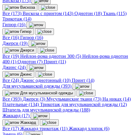
Вискоза (173)
Вискоза
Все (173)
Вискоза с принтом (143)
Однотон (18)
Ткань (115)
Трикотаж (14)
Гипюр (16)
Гипюр
Все (16)
Гипюр (16)
Джерси (19)
Джерси
Все (19)
Нейлон-рома однотон 300 (5)
Нейлон-рома однотон
400 (1)
Однотон (7)
Принт (11)
Джинс (24)
Джинс
Все (24)
Джинс однотонный (10)
Принт (14)
Для мусульманской одежды (393)
Для мусульманской одежды
Все (393)
Джерси (3)
Мусульманские ткани (73)
На никах (14)
Плательные (134)
Трикотаж для мусульманской одежды (12)
Штапель для мусульманской одежды (188)
Жаккард (17)
Жаккард
Все (17)
Жаккард трикотаж (11)
Жаккард хлопок (6)
Замша (6)