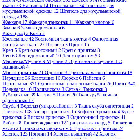
ткани
73
На никах
14
Плательные
134
Трикотаж для
мусульманской одежды
12
Штапель для мусульманской
одежды
188
Жаккард
17
Жаккард трикотаж
11
Жаккард хлопок
6
Замша
6
Замша однотонная
6
Кожа (эко)
2
Кожа
2
Костюмные
42
Костюмная ткань клетка
4
Однотонная
костюмная ткань
27
Полоска
3
Принт
15
Креп
5
Креп однотонный
2
Креп с принтом
3
Лен
63
Лен однотонный
10
Лен с принтом
53
Марлевка/Муслин
9
Муслин
2
Однотонный муслин
3
С
вышивкой
4
Масло трикотаж
21
Однотон
3
Трикотаж масло с принтом
18
Нарядные
36
Блестящие
16
Люрекс
6
Пайетки
6
Плательные
371
Однотонные плательные ткани
26
Принт
340
Подкладка
10
Поливискоза
3
Сетка
4
Трикотаж
3
Рубашечные
39
Клетка
5
Принт
20
Ткань рубашечная
однотонная
17
Скуба
4
Водолаз (микродайвинг)
3
Ткань скуба однотонная
2
Трикотаж
108
Ангора трикотаж
16
Бифлекс трикотаж
4
Букле
трикотаж
6
Вискоза трикотаж
3
Однотонный трикотаж
41
Рибана
8
Трикотаж джерси
12
Трикотаж жаккард
5
Трикотаж
масло
23
Трикотаж с люрексом
6
Трикотаж с принтом
24
Хлопок
123
Поплин
14
Хлопок вышитый
42
Хлопок