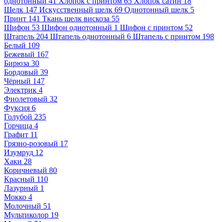
однотонный
41
Хлопок с принтом
65
Хлопок сатин
18
Шелк
147
Искусственный шелк
69
Однотонный шелк
5
Принт
141
Ткань шелк вискоза
55
Шифон
53
Шифон однотонный
1
Шифон с принтом
52
Штапель
204
Штапель однотонный
6
Штапель с принтом
198
Белый
109
Бежевый
167
Бирюза
30
Бордовый
39
Чёрный
147
Электрик
4
Фиолетовый
32
Фуксия
6
Голубой
235
Горчица
4
Графит
11
Грязно-розовый
17
Изумруд
12
Хаки
28
Коричневый
80
Красный
110
Лазурный
1
Мокко
4
Молочный
51
Мультиколор
19