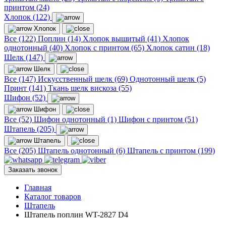
принтом (24)
Хлопок (122)
Хлопок
Все (122)
Поплин (14)
Хлопок вышитый (41)
Хлопок
однотонный (40)
Хлопок с принтом (65)
Хлопок сатин (18)
Шелк (147)
Шелк
Все (147)
Искусственный шелк (69)
Однотонный шелк (5)
Принт (141)
Ткань шелк вискоза (55)
Шифон (52)
Шифон
Все (52)
Шифон однотонный (1)
Шифон с принтом (51)
Штапель (205)
Штапель
Все (205)
Штапель однотонный (6)
Штапель с принтом (199)
Заказать звонок
Главная
Каталог товаров
Штапель
Штапель поплин WT-2827 D4