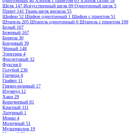
однотонный
40
Хлопок с принтом
65
Хлопок сатин
18
Шелк
147
Искусственный шелк
69
Однотонный шелк
5
Принт
141
Ткань шелк вискоза
55
Шифон
52
Шифон однотонный
1
Шифон с принтом
51
Штапель
205
Штапель однотонный
6
Штапель с принтом
199
Белый
107
Бежевый
167
Бирюза
30
Бордовый
39
Чёрный
148
Электрик
4
Фиолетовый
32
Фуксия
6
Голубой
236
Горчица
4
Графит
11
Грязно-розовый
17
Изумруд
12
Хаки
29
Коричневый
81
Красный
111
Лазурный
1
Мокко
4
Молочный
51
Мультиколор
19