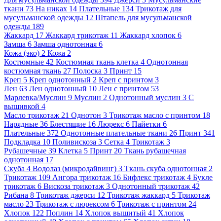
ткани
73
На никах
14
Плательные
134
Трикотаж для
мусульманской одежды
12
Штапель для мусульманской
одежды
189
Жаккард
17
Жаккард трикотаж
11
Жаккард хлопок
6
Замша
6
Замша однотонная
6
Кожа (эко)
2
Кожа
2
Костюмные
42
Костюмная ткань клетка
4
Однотонная
костюмная ткань
27
Полоска
3
Принт
15
Креп
5
Креп однотонный
2
Креп с принтом
3
Лен
63
Лен однотонный
10
Лен с принтом
53
Марлевка/Муслин
9
Муслин
2
Однотонный муслин
3
С
вышивкой
4
Масло трикотаж
21
Однотон
3
Трикотаж масло с принтом
18
Нарядные
36
Блестящие
16
Люрекс
6
Пайетки
6
Плательные
372
Однотонные плательные ткани
26
Принт
341
Подкладка
10
Поливискоза
3
Сетка
4
Трикотаж
3
Рубашечные
39
Клетка
5
Принт
20
Ткань рубашечная
однотонная
17
Скуба
4
Водолаз (микродайвинг)
3
Ткань скуба однотонная
2
Трикотаж
109
Ангора трикотаж
16
Бифлекс трикотаж
4
Букле
трикотаж
6
Вискоза трикотаж
3
Однотонный трикотаж
42
Рибана
8
Трикотаж джерси
12
Трикотаж жаккард
5
Трикотаж
масло
23
Трикотаж с люрексом
6
Трикотаж с принтом
24
Хлопок
122
Поплин
14
Хлопок вышитый
41
Хлопок