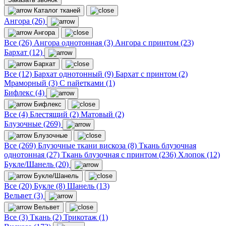
Каталог тканей
Ангора (26)
Ангора
Все (26)
Ангора однотонная (3)
Ангора с принтом (23)
Бархат (12)
Бархат
Все (12)
Бархат однотонный (9)
Бархат с принтом (2)
Мраморный (3)
С пайетками (1)
Бифлекс (4)
Бифлекс
Все (4)
Блестящий (2)
Матовый (2)
Блузочные (269)
Блузочные
Все (269)
Блузочные ткани вискоза (8)
Ткань блузочная
однотонная (27)
Ткань блузочная с принтом (236)
Хлопок (12)
Букле/Шанель (20)
Букле/Шанель
Все (20)
Букле (8)
Шанель (13)
Вельвет (3)
Вельвет
Все (3)
Ткань (2)
Трикотаж (1)