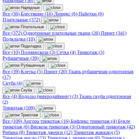
Нарядные (36)
Нарядные
Все (36)
Блестящие (16)
Люрекс (6)
Пайетки (6)
Плательные (372)
Плательные
Все (372)
Однотонные плательные ткани (26)
Принт (341)
Подкладка (10)
Подкладка
Все (10)
Поливискоза (3)
Сетка (4)
Трикотаж (3)
Рубашечные (39)
Рубашечные
Все (39)
Клетка (5)
Принт (20)
Ткань рубашечная однотонная
(17)
Скуба (4)
Скуба
Все (4)
Водолаз (микродайвинг) (3)
Ткань скуба однотонная
(2)
Трикотаж (109)
Трикотаж
Все (109)
Ангора трикотаж (16)
Бифлекс трикотаж (4)
Букле
трикотаж (6)
Вискоза трикотаж (3)
Однотонный трикотаж (42)
Рибана (8)
Трикотаж джерси (12)
Трикотаж жаккард (5)
Трикотаж масло (23)
Трикотаж с люрексом (6)
Трикотаж с