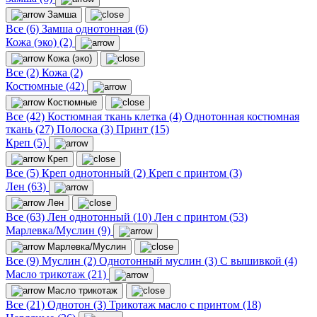
Замша
Все (6)
Замша однотонная (6)
Кожа (эко) (2)
Кожа (эко)
Все (2)
Кожа (2)
Костюмные (42)
Костюмные
Все (42)
Костюмная ткань клетка (4)
Однотонная костюмная
ткань (27)
Полоска (3)
Принт (15)
Креп (5)
Креп
Все (5)
Креп однотонный (2)
Креп с принтом (3)
Лен (63)
Лен
Все (63)
Лен однотонный (10)
Лен с принтом (53)
Марлевка/Муслин (9)
Марлевка/Муслин
Все (9)
Муслин (2)
Однотонный муслин (3)
С вышивкой (4)
Масло трикотаж (21)
Масло трикотаж
Все (21)
Однотон (3)
Трикотаж масло с принтом (18)