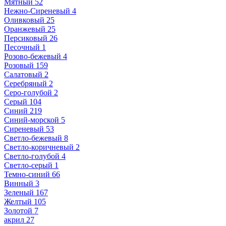
Мятный
52
Нежно-Сиреневый
4
Оливковый
25
Оранжевый
25
Персиковый
26
Песочный
1
Розово-бежевый
4
Розовый
159
Салатовый
2
Серебряный
2
Серо-голубой
2
Серый
104
Синий
219
Синий-морской
5
Сиреневый
53
Светло-бежевый
8
Светло-коричневый
2
Светло-голубой
4
Светло-серый
1
Темно-синий
66
Винный
3
Зеленый
167
Желтый
105
Золотой
7
акрил
27