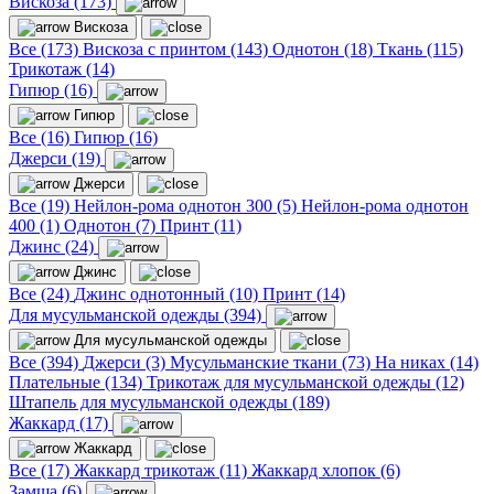
Вискоза (173)
Вискоза
Все (173)
Вискоза с принтом (143)
Однотон (18)
Ткань (115)
Трикотаж (14)
Гипюр (16)
Гипюр
Все (16)
Гипюр (16)
Джерси (19)
Джерси
Все (19)
Нейлон-рома однотон 300 (5)
Нейлон-рома однотон
400 (1)
Однотон (7)
Принт (11)
Джинс (24)
Джинс
Все (24)
Джинс однотонный (10)
Принт (14)
Для мусульманской одежды (394)
Для мусульманской одежды
Все (394)
Джерси (3)
Мусульманские ткани (73)
На никах (14)
Плательные (134)
Трикотаж для мусульманской одежды (12)
Штапель для мусульманской одежды (189)
Жаккард (17)
Жаккард
Все (17)
Жаккард трикотаж (11)
Жаккард хлопок (6)
Замша (6)