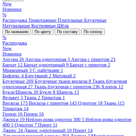
New
Новинки
%
Распродажа
Трикотажные
Плательные
Блузочные
Натуральные
Костюмные
Шёлк
По названию
По цвету
По составу
По сезону
%
Распродажа
New
Новинки
Ангора
26
Ангора однотонная
3
Ангора с принтом
23
Бархат
12
Бархат однотонный
9
Бархат с принтом
2
Мраморный
3
С пайетками
1
Бифлекс
4
Блестящий
2
Матовый
2
Блузочные
269
Блузочные ткани вискоза
8
Ткань блузочная
однотонная
27
Ткань блузочная с принтом
236
Хлопок
12
Букле/Шанель
20
Букле
8
Шанель
13
Вельвет
3
Ткань
2
Трикотаж
1
Вискоза
173
Вискоза с принтом
143
Однотон
18
Ткань
115
Трикотаж
14
Гипюр
16
Гипюр
16
Джерси
19
Нейлон-рома однотон 300
5
Нейлон-рома однотон
400
1
Однотон
7
Принт
11
Джинс
24
Джинс однотонный
10
Принт
14
Для мусульманской одежды
394
Джерси
3
Мусульманские