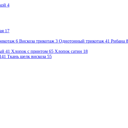
кой
4
ая
17
рикотаж
6
Вискоза трикотаж
3
Однотонный трикотаж
41
Рибана
ый
41
Хлопок с принтом
65
Хлопок сатин
18
141
Ткань шелк вискоза
55