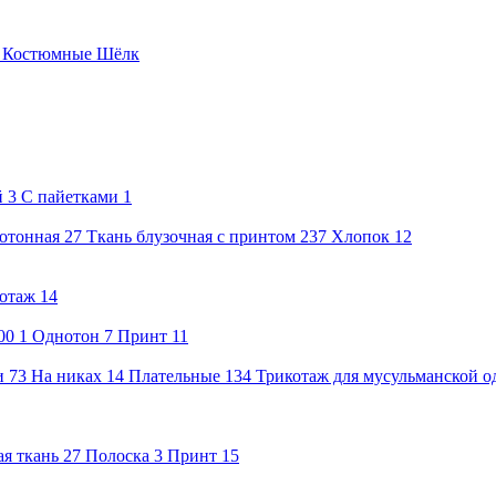
е
Костюмные
Шёлк
й
3
С пайетками
1
нотонная
27
Ткань блузочная с принтом
237
Хлопок
12
отаж
14
00
1
Однотон
7
Принт
11
и
73
На никах
14
Плательные
134
Трикотаж для мусульманской 
я ткань
27
Полоска
3
Принт
15