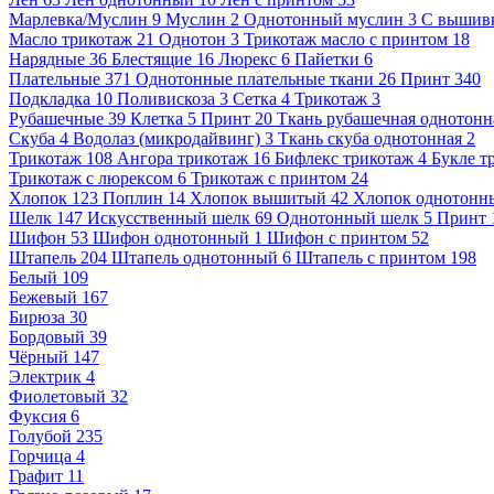
Марлевка/Муслин
9
Муслин
2
Однотонный муслин
3
С вышив
Масло трикотаж
21
Однотон
3
Трикотаж масло с принтом
18
Нарядные
36
Блестящие
16
Люрекс
6
Пайетки
6
Плательные
371
Однотонные плательные ткани
26
Принт
340
Подкладка
10
Поливискоза
3
Сетка
4
Трикотаж
3
Рубашечные
39
Клетка
5
Принт
20
Ткань рубашечная однотонн
Скуба
4
Водолаз (микродайвинг)
3
Ткань скуба однотонная
2
Трикотаж
108
Ангора трикотаж
16
Бифлекс трикотаж
4
Букле т
Трикотаж с люрексом
6
Трикотаж с принтом
24
Хлопок
123
Поплин
14
Хлопок вышитый
42
Хлопок однотонн
Шелк
147
Искусственный шелк
69
Однотонный шелк
5
Принт
Шифон
53
Шифон однотонный
1
Шифон с принтом
52
Штапель
204
Штапель однотонный
6
Штапель с принтом
198
Белый
109
Бежевый
167
Бирюза
30
Бордовый
39
Чёрный
147
Электрик
4
Фиолетовый
32
Фуксия
6
Голубой
235
Горчица
4
Графит
11