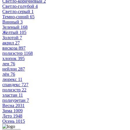
Светло-коричневый
2
Светло-голубой
4
Светло-серый
1
Темно-синий
65
Винный
3
Зеленый
168
Желтый
105
Золотой
7
акрил
27
вискоза
897
полиэстер
1168
хлопок
395
лен
76
нейлон
287
лён
76
люрекс
11
спандекс
727
полиэстр
22
эластан
11
полиуретан
7
Весна
2031
Зима
1009
Лето
1948
Осень
1015