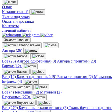
О нас
Каталог тканей
Ткани под заказ
Оплата и доставка
Контакты
Личный кабинет
Заказать звонок
Каталог тканей
Ангора (26)
Ангора
Все (26)
Ангора однотонная (3)
Ангора с принтом (23)
Бархат (12)
Бархат
Все (12)
Бархат однотонный (9)
Бархат с принтом (2)
Мраморны
Бифлекс (4)
Бифлекс
Все (4)
Блестящий (2)
Матовый (2)
Блузочные (270)
Блузочные
Все (270)
Блузочные ткани вискоза (8)
Ткань блузочная однотон