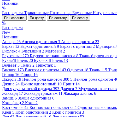
Новинки
%
Распродажа
Трикотажные
Плательные
Блузочные
Натуральны
По названию
По цвету
По составу
По сезону
%
Распродажа
New
Новинки
Ангора
26
Ангора однотонная
3
Ангора с принтом
23
Бархат
12
Бархат однотонный
9
Бархат с принтом
2
Мраморны
Бифлекс
4
Блестящий
2
Матовый
2
Блузочные
270
Блузочные ткани вискоза
8
Ткань блузочная од
Букле/Шанель
20
Букле
8
Шанель
13
Вельвет
3
Ткань
2
Трикотаж
1
Вискоза
173
Вискоза с принтом
143
Однотон
18
Ткань
115
Трик
Гипюр
16
Гипюр
16
Джерси
19
Нейлон-рома однотон 300
5
Нейлон-рома однотон 4
Джинс
24
Джинс однотонный
10
Принт
14
Для мусульманской одежды
393
Джерси
3
Мусульманские ткан
Жаккард
17
Жаккард трикотаж
11
Жаккард хлопок
6
Замша
6
Замша однотонная
6
Кожа (эко)
2
Кожа
2
Костюмные
42
Костюмная ткань клетка
4
Однотонная костюмна
Креп
5
Креп однотонный
2
Креп с принтом
3
Лен
63
Лен однотонный
10
Лен с принтом
53