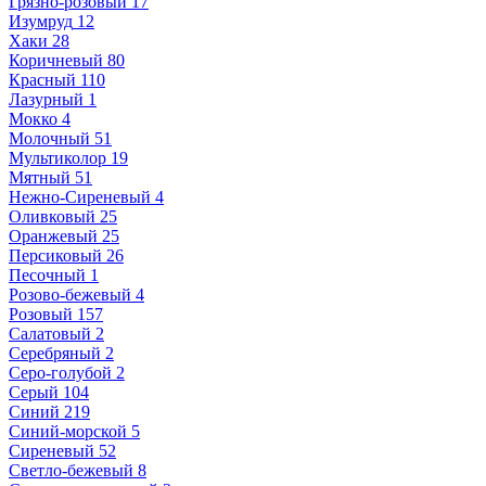
Грязно-розовый
17
Изумруд
12
Хаки
28
Коричневый
80
Красный
110
Лазурный
1
Мокко
4
Молочный
51
Мультиколор
19
Мятный
51
Нежно-Сиреневый
4
Оливковый
25
Оранжевый
25
Персиковый
26
Песочный
1
Розово-бежевый
4
Розовый
157
Салатовый
2
Серебряный
2
Серо-голубой
2
Серый
104
Синий
219
Синий-морской
5
Сиреневый
52
Светло-бежевый
8