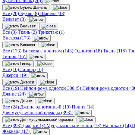
Букле/Шанель (20)
Букле/Шанель
Все (20)
Букле (8)
Шанель (13)
Вельвет (3)
Вельвет
Все (3)
Ткань (2)
Трикотаж (1)
Вискоза (173)
Вискоза
Все (173)
Вискоза с принтом (143)
Однотон (18)
Ткань (115)
Три
Гипюр (16)
Гипюр
Все (16)
Гипюр (16)
Джерси (19)
Джерси
Все (19)
Нейлон-рома однотон 300 (5)
Нейлон-рома однотон 400
Джинс (24)
Джинс
Все (24)
Джинс однотонный (10)
Принт (14)
Для мусульманской одежды (393)
Для мусульманской одежды
Все (393)
Джерси (3)
Мусульманские ткани (73)
На никах (14)
П
Жаккард (17)