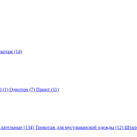
котаж (14)
 (1)
Однотон (7)
Принт (11)
лательные (134)
Трикотаж для мусульманской одежды (12)
Штапе