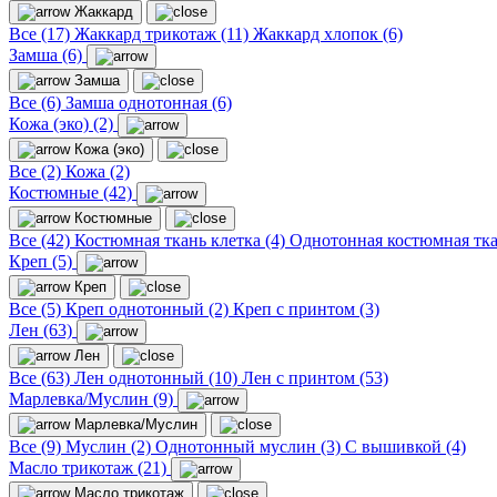
Жаккард
Все (17)
Жаккард трикотаж (11)
Жаккард хлопок (6)
Замша (6)
Замша
Все (6)
Замша однотонная (6)
Кожа (эко) (2)
Кожа (эко)
Все (2)
Кожа (2)
Костюмные (42)
Костюмные
Все (42)
Костюмная ткань клетка (4)
Однотонная костюмная тка
Креп (5)
Креп
Все (5)
Креп однотонный (2)
Креп с принтом (3)
Лен (63)
Лен
Все (63)
Лен однотонный (10)
Лен с принтом (53)
Марлевка/Муслин (9)
Марлевка/Муслин
Все (9)
Муслин (2)
Однотонный муслин (3)
С вышивкой (4)
Масло трикотаж (21)
Масло трикотаж