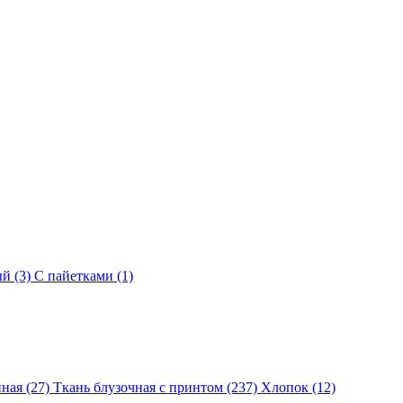
й (3)
С пайетками (1)
ная (27)
Ткань блузочная с принтом (237)
Хлопок (12)