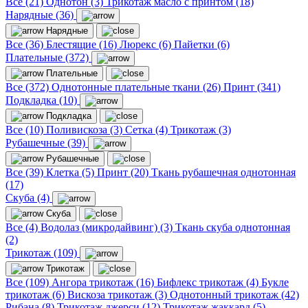
Все (21)
Однотон (3)
Трикотаж масло с принтом (18)
Нарядные (36)
Нарядные
Все (36)
Блестящие (16)
Люрекс (6)
Пайетки (6)
Плательные (372)
Плательные
Все (372)
Однотонные плательные ткани (26)
Принт (341)
Подкладка (10)
Подкладка
Все (10)
Поливискоза (3)
Сетка (4)
Трикотаж (3)
Рубашечные (39)
Рубашечные
Все (39)
Клетка (5)
Принт (20)
Ткань рубашечная однотонная
(17)
Скуба (4)
Скуба
Все (4)
Водолаз (микродайвинг) (3)
Ткань скуба однотонная
(2)
Трикотаж (109)
Трикотаж
Все (109)
Ангора трикотаж (16)
Бифлекс трикотаж (4)
Букле
трикотаж (6)
Вискоза трикотаж (3)
Однотонный трикотаж (42)
Рибана (8)
Трикотаж джерси (12)
Трикотаж жаккард (5)