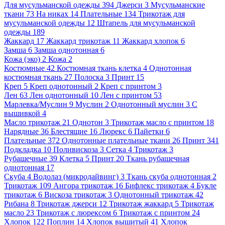
Для мусульманской одежды
394
Джерси
3
Мусульманские
ткани
73
На никах
14
Плательные
134
Трикотаж для
мусульманской одежды
12
Штапель для мусульманской
одежды
189
Жаккард
17
Жаккард трикотаж
11
Жаккард хлопок
6
Замша
6
Замша однотонная
6
Кожа (эко)
2
Кожа
2
Костюмные
42
Костюмная ткань клетка
4
Однотонная
костюмная ткань
27
Полоска
3
Принт
15
Креп
5
Креп однотонный
2
Креп с принтом
3
Лен
63
Лен однотонный
10
Лен с принтом
53
Марлевка/Муслин
9
Муслин
2
Однотонный муслин
3
С
вышивкой
4
Масло трикотаж
21
Однотон
3
Трикотаж масло с принтом
18
Нарядные
36
Блестящие
16
Люрекс
6
Пайетки
6
Плательные
372
Однотонные плательные ткани
26
Принт
341
Подкладка
10
Поливискоза
3
Сетка
4
Трикотаж
3
Рубашечные
39
Клетка
5
Принт
20
Ткань рубашечная
однотонная
17
Скуба
4
Водолаз (микродайвинг)
3
Ткань скуба однотонная
2
Трикотаж
109
Ангора трикотаж
16
Бифлекс трикотаж
4
Букле
трикотаж
6
Вискоза трикотаж
3
Однотонный трикотаж
42
Рибана
8
Трикотаж джерси
12
Трикотаж жаккард
5
Трикотаж
масло
23
Трикотаж с люрексом
6
Трикотаж с принтом
24
Хлопок
122
Поплин
14
Хлопок вышитый
41
Хлопок