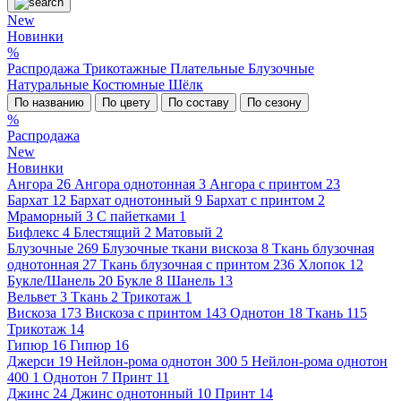
New
Новинки
%
Распродажа
Трикотажные
Плательные
Блузочные
Натуральные
Костюмные
Шёлк
По названию
По цвету
По составу
По сезону
%
Распродажа
New
Новинки
Ангора
26
Ангора однотонная
3
Ангора с принтом
23
Бархат
12
Бархат однотонный
9
Бархат с принтом
2
Мраморный
3
С пайетками
1
Бифлекс
4
Блестящий
2
Матовый
2
Блузочные
269
Блузочные ткани вискоза
8
Ткань блузочная
однотонная
27
Ткань блузочная с принтом
236
Хлопок
12
Букле/Шанель
20
Букле
8
Шанель
13
Вельвет
3
Ткань
2
Трикотаж
1
Вискоза
173
Вискоза с принтом
143
Однотон
18
Ткань
115
Трикотаж
14
Гипюр
16
Гипюр
16
Джерси
19
Нейлон-рома однотон 300
5
Нейлон-рома однотон
400
1
Однотон
7
Принт
11
Джинс
24
Джинс однотонный
10
Принт
14