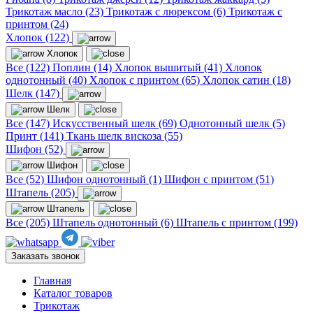
Трикотаж масло (23)
Трикотаж с люрексом (6)
Трикотаж с
принтом (24)
Хлопок (122)
Хлопок
Все (122)
Поплин (14)
Хлопок вышитый (41)
Хлопок
однотонный (40)
Хлопок с принтом (65)
Хлопок сатин (18)
Шелк (147)
Шелк
Все (147)
Искусственный шелк (69)
Однотонный шелк (5)
Принт (141)
Ткань шелк вискоза (55)
Шифон (52)
Шифон
Все (52)
Шифон однотонный (1)
Шифон с принтом (51)
Штапель (205)
Штапель
Все (205)
Штапель однотонный (6)
Штапель с принтом (199)
Заказать звонок
Главная
Каталог товаров
Трикотаж