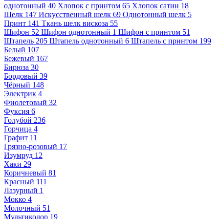
однотонный
40
Хлопок с принтом
65
Хлопок сатин
18
Шелк
147
Искусственный шелк
69
Однотонный шелк
5
Принт
141
Ткань шелк вискоза
55
Шифон
52
Шифон однотонный
1
Шифон с принтом
51
Штапель
205
Штапель однотонный
6
Штапель с принтом
199
Белый
107
Бежевый
167
Бирюза
30
Бордовый
39
Чёрный
148
Электрик
4
Фиолетовый
32
Фуксия
6
Голубой
236
Горчица
4
Графит
11
Грязно-розовый
17
Изумруд
12
Хаки
29
Коричневый
81
Красный
111
Лазурный
1
Мокко
4
Молочный
51
Мультиколор
19