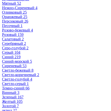
Мятный
52
Нежно-Сиреневый
4
Оливковый
25
Оранжевый
25
Персиковый
26
Песочный
1
Розово-бежевый
4
Розовый
159
Салатовый
2
Серебряный
2
Серо-голубой
2
Серый
104
Синий
219
Синий-морской
5
Сиреневый
53
Светло-бежевый
8
Светло-коричневый
2
Светло-голубой
4
Светло-серый
1
Темно-синий
66
Винный
3
Зеленый
167
Желтый
105
Золотой
7
акрил
27