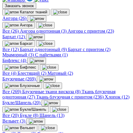
Заказать звонок
Каталог тканей
Ангора (26)
Ангора
Все (26)
Ангора однотонная (3)
Ангора с принтом (23)
Бархат (12)
Бархат
Все (12)
Бархат однотонный (9)
Бархат с принтом (2)
Мраморный (3)
С пайетками (1)
Бифлекс (4)
Бифлекс
Все (4)
Блестящий (2)
Матовый (2)
Блузочные (269)
Блузочные
Все (269)
Блузочные ткани вискоза (8)
Ткань блузочная
однотонная (27)
Ткань блузочная с принтом (236)
Хлопок (12)
Букле/Шанель (20)
Букле/Шанель
Все (20)
Букле (8)
Шанель (13)
Вельвет (3)
Вельвет