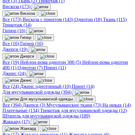
Все (3)
Ткань (2)
Трикотаж (1)
Вискоза (173)
Вискоза
Все (173)
Вискоза с принтом (143)
Однотон (18)
Ткань (115)
Трикотаж (14)
Гипюр (16)
Гипюр
Все (16)
Гипюр (16)
Джерси (19)
Джерси
Все (19)
Нейлон-рома однотон 300 (5)
Нейлон-рома однотон
400 (1)
Однотон (7)
Принт (11)
Джинс (24)
Джинс
Все (24)
Джинс однотонный (10)
Принт (14)
Для мусульманской одежды (394)
Для мусульманской одежды
Все (394)
Джерси (3)
Мусульманские ткани (73)
На никах (14)
Плательные (134)
Трикотаж для мусульманской одежды (12)
Штапель для мусульманской одежды (189)
Жаккард (17)
Жаккард
Все (17)
Жаккард трикотаж (11)
Жаккард хлопок (6)