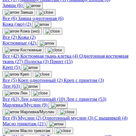
Замша (6)
Замша
Все (6)
Замша однотонная (6)
Кожа (эко) (2)
Кожа (эко)
Все (2)
Кожа (2)
Костюмные (42)
Костюмные
Все (42)
Костюмная ткань клетка (4)
Однотонная костюмная
ткань (27)
Полоска (3)
Принт (15)
Креп (5)
Креп
Все (5)
Креп однотонный (2)
Креп с принтом (3)
Лен (63)
Лен
Все (63)
Лен однотонный (10)
Лен с принтом (53)
Марлевка/Муслин (9)
Марлевка/Муслин
Все (9)
Муслин (2)
Однотонный муслин (3)
С вышивкой (4)
Масло трикотаж (21)
Масло трикотаж