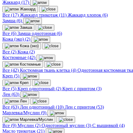
Жаккард (17)
Жаккард
Все (17)
Жаккард трикотаж (11)
Жаккард хлопок (6)
Замша (6)
Замша
Все (6)
Замша однотонная (6)
Кожа (эко) (2)
Кожа (эко)
Все (2)
Кожа (2)
Костюмные (42)
Костюмные
Все (42)
Костюмная ткань клетка (4)
Однотонная костюмная тка
Креп (5)
Креп
Все (5)
Креп однотонный (2)
Креп с принтом (3)
Лен (63)
Лен
Все (63)
Лен однотонный (10)
Лен с принтом (53)
Марлевка/Муслин (9)
Марлевка/Муслин
Все (9)
Муслин (2)
Однотонный муслин (3)
С вышивкой (4)
Масло трикотаж (21)