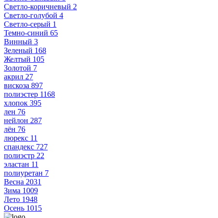
Светло-коричневый
2
Светло-голубой
4
Светло-серый
1
Темно-синий
65
Винный
3
Зеленый
168
Желтый
105
Золотой
7
акрил
27
вискоза
897
полиэстер
1168
хлопок
395
лен
76
нейлон
287
лён
76
люрекс
11
спандекс
727
полиэстр
22
эластан
11
полиуретан
7
Весна
2031
Зима
1009
Лето
1948
Осень
1015