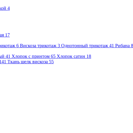
кой
4
ая
17
рикотаж
6
Вискоза трикотаж
3
Однотонный трикотаж
41
Рибана
ый
41
Хлопок с принтом
65
Хлопок сатин
18
141
Ткань шелк вискоза
55