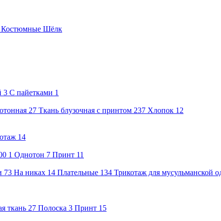
е
Костюмные
Шёлк
й
3
С пайетками
1
нотонная
27
Ткань блузочная с принтом
237
Хлопок
12
отаж
14
00
1
Однотон
7
Принт
11
и
73
На никах
14
Плательные
134
Трикотаж для мусульманской 
я ткань
27
Полоска
3
Принт
15