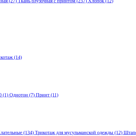
ная (27)
Ткань блузочная с принтом (237)
Хлопок (12)
котаж (14)
 (1)
Однотон (7)
Принт (11)
лательные (134)
Трикотаж для мусульманской одежды (12)
Штапе