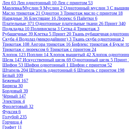
Лен
63
Лен однотонный
10
Лен с принтом
53
Марлевка/Муслин
9
Муслин
2
Однотонный муслин
3
С вышив
Масло трикотаж
21
Однотон
3
Трикотаж масло с принтом
18
Нарядные
36
Блестящие
16
Люрекс
6
Пайетки
6
Плательные
371
Однотонные плательные ткани
26
Принт
340
Подкладка
10
Поливискоза
3
Сетка
4
Трикотаж
3
Рубашечные
39
Клетка
5
Принт
20
Ткань рубашечная однотонн
Скуба
4
Водолаз (микродайвинг)
3
Ткань скуба однотонная
2
Трикотаж
108
Ангора трикотаж
16
Бифлекс трикотаж
4
Букле т
Трикотаж с люрексом
6
Трикотаж с принтом
24
Хлопок
123
Поплин
14
Хлопок вышитый
42
Хлопок однотонн
Шелк
147
Искусственный шелк
69
Однотонный шелк
5
Принт
Шифон
53
Шифон однотонный
1
Шифон с принтом
52
Штапель
204
Штапель однотонный
6
Штапель с принтом
198
Белый
109
Бежевый
167
Бирюза
30
Бордовый
39
Чёрный
147
Электрик
4
Фиолетовый
32
Фуксия
6
Голубой
235
Горчица
4
Графит
11