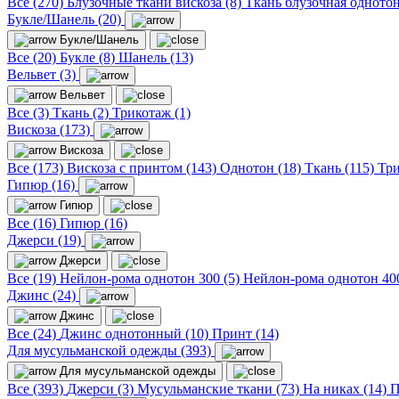
Все (270)
Блузочные ткани вискоза (8)
Ткань блузочная однотон
Букле/Шанель (20)
Букле/Шанель
Все (20)
Букле (8)
Шанель (13)
Вельвет (3)
Вельвет
Все (3)
Ткань (2)
Трикотаж (1)
Вискоза (173)
Вискоза
Все (173)
Вискоза с принтом (143)
Однотон (18)
Ткань (115)
Три
Гипюр (16)
Гипюр
Все (16)
Гипюр (16)
Джерси (19)
Джерси
Все (19)
Нейлон-рома однотон 300 (5)
Нейлон-рома однотон 400
Джинс (24)
Джинс
Все (24)
Джинс однотонный (10)
Принт (14)
Для мусульманской одежды (393)
Для мусульманской одежды
Все (393)
Джерси (3)
Мусульманские ткани (73)
На никах (14)
П