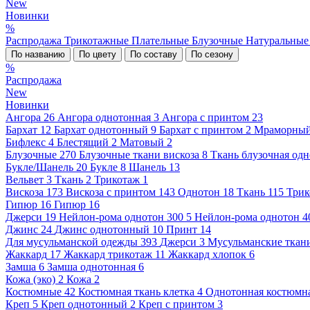
New
Новинки
%
Распродажа
Трикотажные
Плательные
Блузочные
Натуральны
По названию
По цвету
По составу
По сезону
%
Распродажа
New
Новинки
Ангора
26
Ангора однотонная
3
Ангора с принтом
23
Бархат
12
Бархат однотонный
9
Бархат с принтом
2
Мраморны
Бифлекс
4
Блестящий
2
Матовый
2
Блузочные
270
Блузочные ткани вискоза
8
Ткань блузочная од
Букле/Шанель
20
Букле
8
Шанель
13
Вельвет
3
Ткань
2
Трикотаж
1
Вискоза
173
Вискоза с принтом
143
Однотон
18
Ткань
115
Трик
Гипюр
16
Гипюр
16
Джерси
19
Нейлон-рома однотон 300
5
Нейлон-рома однотон 4
Джинс
24
Джинс однотонный
10
Принт
14
Для мусульманской одежды
393
Джерси
3
Мусульманские ткан
Жаккард
17
Жаккард трикотаж
11
Жаккард хлопок
6
Замша
6
Замша однотонная
6
Кожа (эко)
2
Кожа
2
Костюмные
42
Костюмная ткань клетка
4
Однотонная костюмна
Креп
5
Креп однотонный
2
Креп с принтом
3