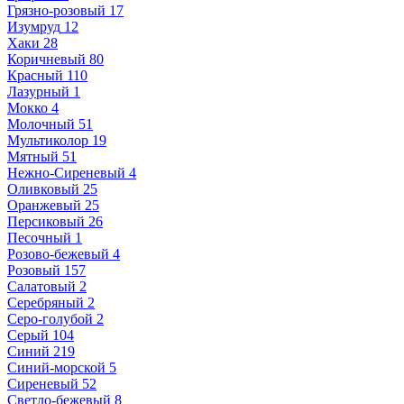
Грязно-розовый
17
Изумруд
12
Хаки
28
Коричневый
80
Красный
110
Лазурный
1
Мокко
4
Молочный
51
Мультиколор
19
Мятный
51
Нежно-Сиреневый
4
Оливковый
25
Оранжевый
25
Персиковый
26
Песочный
1
Розово-бежевый
4
Розовый
157
Салатовый
2
Серебряный
2
Серо-голубой
2
Серый
104
Синий
219
Синий-морской
5
Сиреневый
52
Светло-бежевый
8