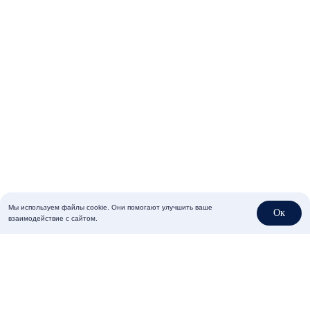
Мы используем файлы cookie. Они помогают улучшить ваше
Ок
взаимодействие с сайтом.
C этим товаром покупают
Все товары
5 цветов
5 цветов
%
NEW