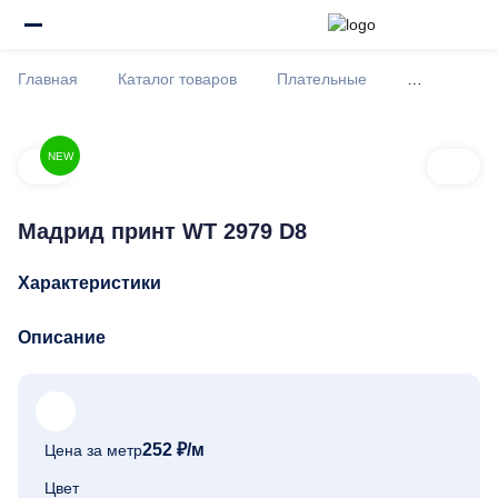
Главная
Каталог товаров
Плательные
Мадрид при
NEW
Мадрид принт WT 2979 D8
Характеристики
Описание
252 ₽
/м
Цена за метр
Цвет