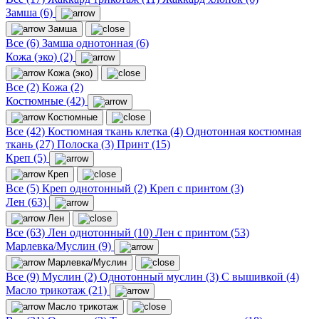
Замша (6)
Замша
Все (6)
Замша однотонная (6)
Кожа (эко) (2)
Кожа (эко)
Все (2)
Кожа (2)
Костюмные (42)
Костюмные
Все (42)
Костюмная ткань клетка (4)
Однотонная костюмная
ткань (27)
Полоска (3)
Принт (15)
Креп (5)
Креп
Все (5)
Креп однотонный (2)
Креп с принтом (3)
Лен (63)
Лен
Все (63)
Лен однотонный (10)
Лен с принтом (53)
Марлевка/Муслин (9)
Марлевка/Муслин
Все (9)
Муслин (2)
Однотонный муслин (3)
С вышивкой (4)
Масло трикотаж (21)
Масло трикотаж