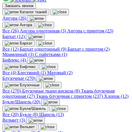
Заказать звонок
Каталог тканей
Ангора (26)
Ангора
Все (26)
Ангора однотонная (3)
Ангора с принтом (23)
Бархат (12)
Бархат
Все (12)
Бархат однотонный (9)
Бархат с принтом (2)
Мраморный (3)
С пайетками (1)
Бифлекс (4)
Бифлекс
Все (4)
Блестящий (2)
Матовый (2)
Блузочные (270)
Блузочные
Все (270)
Блузочные ткани вискоза (8)
Ткань блузочная
однотонная (27)
Ткань блузочная с принтом (237)
Хлопок (12)
Букле/Шанель (20)
Букле/Шанель
Все (20)
Букле (8)
Шанель (13)
Вельвет (3)
Вельвет