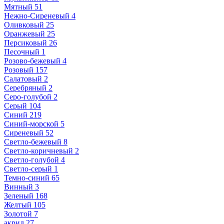
Мятный
51
Нежно-Сиреневый
4
Оливковый
25
Оранжевый
25
Персиковый
26
Песочный
1
Розово-бежевый
4
Розовый
157
Салатовый
2
Серебряный
2
Серо-голубой
2
Серый
104
Синий
219
Синий-морской
5
Сиреневый
52
Светло-бежевый
8
Светло-коричневый
2
Светло-голубой
4
Светло-серый
1
Темно-синий
65
Винный
3
Зеленый
168
Желтый
105
Золотой
7
акрил
27