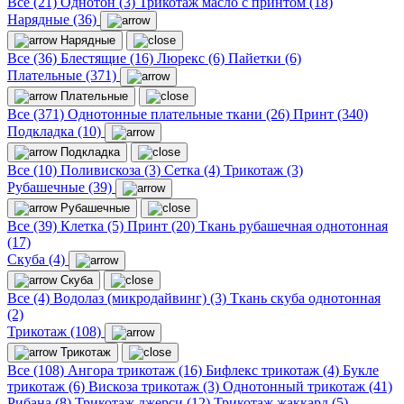
Все (21)
Однотон (3)
Трикотаж масло с принтом (18)
Нарядные (36)
Нарядные
Все (36)
Блестящие (16)
Люрекс (6)
Пайетки (6)
Плательные (371)
Плательные
Все (371)
Однотонные плательные ткани (26)
Принт (340)
Подкладка (10)
Подкладка
Все (10)
Поливискоза (3)
Сетка (4)
Трикотаж (3)
Рубашечные (39)
Рубашечные
Все (39)
Клетка (5)
Принт (20)
Ткань рубашечная однотонная
(17)
Скуба (4)
Скуба
Все (4)
Водолаз (микродайвинг) (3)
Ткань скуба однотонная
(2)
Трикотаж (108)
Трикотаж
Все (108)
Ангора трикотаж (16)
Бифлекс трикотаж (4)
Букле
трикотаж (6)
Вискоза трикотаж (3)
Однотонный трикотаж (41)
Рибана (8)
Трикотаж джерси (12)
Трикотаж жаккард (5)