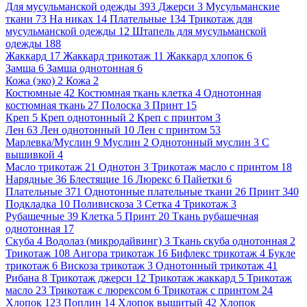
Для мусульманской одежды
393
Джерси
3
Мусульманские
ткани
73
На никах
14
Плательные
134
Трикотаж для
мусульманской одежды
12
Штапель для мусульманской
одежды
188
Жаккард
17
Жаккард трикотаж
11
Жаккард хлопок
6
Замша
6
Замша однотонная
6
Кожа (эко)
2
Кожа
2
Костюмные
42
Костюмная ткань клетка
4
Однотонная
костюмная ткань
27
Полоска
3
Принт
15
Креп
5
Креп однотонный
2
Креп с принтом
3
Лен
63
Лен однотонный
10
Лен с принтом
53
Марлевка/Муслин
9
Муслин
2
Однотонный муслин
3
С
вышивкой
4
Масло трикотаж
21
Однотон
3
Трикотаж масло с принтом
18
Нарядные
36
Блестящие
16
Люрекс
6
Пайетки
6
Плательные
371
Однотонные плательные ткани
26
Принт
340
Подкладка
10
Поливискоза
3
Сетка
4
Трикотаж
3
Рубашечные
39
Клетка
5
Принт
20
Ткань рубашечная
однотонная
17
Скуба
4
Водолаз (микродайвинг)
3
Ткань скуба однотонная
2
Трикотаж
108
Ангора трикотаж
16
Бифлекс трикотаж
4
Букле
трикотаж
6
Вискоза трикотаж
3
Однотонный трикотаж
41
Рибана
8
Трикотаж джерси
12
Трикотаж жаккард
5
Трикотаж
масло
23
Трикотаж с люрексом
6
Трикотаж с принтом
24
Хлопок
123
Поплин
14
Хлопок вышитый
42
Хлопок