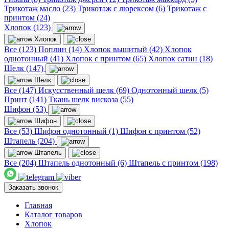
Трикотаж масло (23)
Трикотаж с люрексом (6)
Трикотаж с
принтом (24)
Хлопок (123)
Хлопок
Все (123)
Поплин (14)
Хлопок вышитый (42)
Хлопок
однотонный (41)
Хлопок с принтом (65)
Хлопок сатин (18)
Шелк (147)
Шелк
Все (147)
Искусственный шелк (69)
Однотонный шелк (5)
Принт (141)
Ткань шелк вискоза (55)
Шифон (53)
Шифон
Все (53)
Шифон однотонный (1)
Шифон с принтом (52)
Штапель (204)
Штапель
Все (204)
Штапель однотонный (6)
Штапель с принтом (198)
Заказать звонок
Главная
Каталог товаров
Хлопок