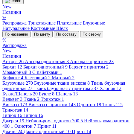
New
Новинки
%
Распродажа
Трикотажные
Плательные
Блузочные
Натуральные
Костюмные
Шёлк
По названию
По цвету
По составу
По сезону
%
Распродажа
New
Новинки
Ангора
26
Ангора однотонная
3
Ангора с принтом
23
Бархат
12
Бархат однотонный
9
Бархат с принтом
2
Мраморный
3
С пайетками
1
Бифлекс
4
Блестящий
2
Матовый
2
Блузочные
270
Блузочные ткани вискоза
8
Ткань блузочная
однотонная
27
Ткань блузочная с принтом
237
Хлопок
12
Букле/Шанель
20
Букле
8
Шанель
13
Вельвет
3
Ткань
2
Трикотаж
1
Вискоза
173
Вискоза с принтом
143
Однотон
18
Ткань
115
Трикотаж
14
Гипюр
16
Гипюр
16
Джерси
19
Нейлон-рома однотон 300
5
Нейлон-рома однотон
400
1
Однотон
7
Принт
11
Джинс
24
Джинс однотонный
10
Принт
14