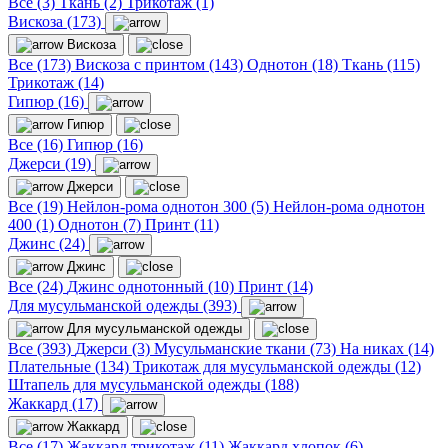
Все (3)
Ткань (2)
Трикотаж (1)
Вискоза (173)
Вискоза
Все (173)
Вискоза с принтом (143)
Однотон (18)
Ткань (115)
Трикотаж (14)
Гипюр (16)
Гипюр
Все (16)
Гипюр (16)
Джерси (19)
Джерси
Все (19)
Нейлон-рома однотон 300 (5)
Нейлон-рома однотон
400 (1)
Однотон (7)
Принт (11)
Джинс (24)
Джинс
Все (24)
Джинс однотонный (10)
Принт (14)
Для мусульманской одежды (393)
Для мусульманской одежды
Все (393)
Джерси (3)
Мусульманские ткани (73)
На никах (14)
Плательные (134)
Трикотаж для мусульманской одежды (12)
Штапель для мусульманской одежды (188)
Жаккард (17)
Жаккард
Все (17)
Жаккард трикотаж (11)
Жаккард хлопок (6)