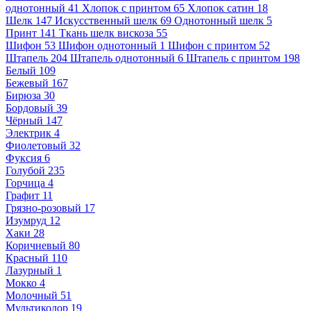
однотонный
41
Хлопок с принтом
65
Хлопок сатин
18
Шелк
147
Искусственный шелк
69
Однотонный шелк
5
Принт
141
Ткань шелк вискоза
55
Шифон
53
Шифон однотонный
1
Шифон с принтом
52
Штапель
204
Штапель однотонный
6
Штапель с принтом
198
Белый
109
Бежевый
167
Бирюза
30
Бордовый
39
Чёрный
147
Электрик
4
Фиолетовый
32
Фуксия
6
Голубой
235
Горчица
4
Графит
11
Грязно-розовый
17
Изумруд
12
Хаки
28
Коричневый
80
Красный
110
Лазурный
1
Мокко
4
Молочный
51
Мультиколор
19