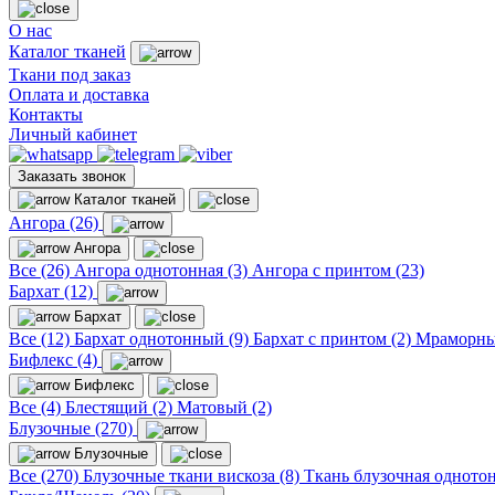
О нас
Каталог тканей
Ткани под заказ
Оплата и доставка
Контакты
Личный кабинет
Заказать звонок
Каталог тканей
Ангора (26)
Ангора
Все (26)
Ангора однотонная (3)
Ангора с принтом (23)
Бархат (12)
Бархат
Все (12)
Бархат однотонный (9)
Бархат с принтом (2)
Мраморны
Бифлекс (4)
Бифлекс
Все (4)
Блестящий (2)
Матовый (2)
Блузочные (270)
Блузочные
Все (270)
Блузочные ткани вискоза (8)
Ткань блузочная однотон