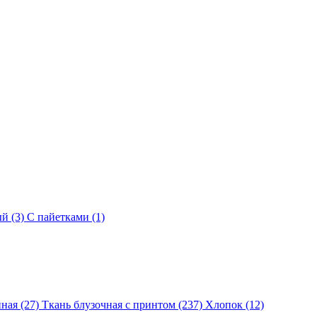
й (3)
С пайетками (1)
ная (27)
Ткань блузочная с принтом (237)
Хлопок (12)