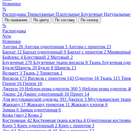
Новинки
%
Распродажа
Трикотажные
Плательные
Блузочные
Натуральны
По названию
По цвету
По составу
По сезону
%
Распродажа
New
Новинки
Ангора
26
Ангора однотонная
3
Ангора с принтом
23
Бархат
12
Бархат однотонный
9
Бархат с принтом
2
Мраморны
Бифлекс
4
Блестящий
2
Матовый
2
Блузочные
270
Блузочные ткани вискоза
8
Ткань блузочная од
Букле/Шанель
20
Букле
8
Шанель
13
Вельвет
3
Ткань
2
Трикотаж
1
Вискоза
173
Вискоза с принтом
143
Однотон
18
Ткань
115
Трик
Гипюр
16
Гипюр
16
Джерси
19
Нейлон-рома однотон 300
5
Нейлон-рома однотон 4
Джинс
24
Джинс однотонный
10
Принт
14
Для мусульманской одежды
393
Джерси
3
Мусульманские ткан
Жаккард
17
Жаккард трикотаж
11
Жаккард хлопок
6
Замша
6
Замша однотонная
6
Кожа (эко)
2
Кожа
2
Костюмные
42
Костюмная ткань клетка
4
Однотонная костюмна
Креп
5
Креп однотонный
2
Креп с принтом
3
Лен
63
Лен однотонный
10
Лен с принтом
53