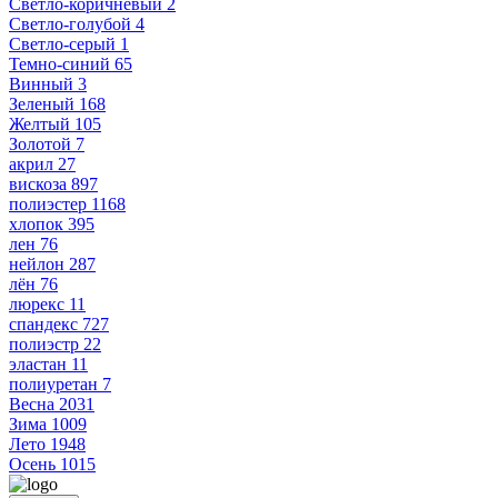
Светло-коричневый
2
Светло-голубой
4
Светло-серый
1
Темно-синий
65
Винный
3
Зеленый
168
Желтый
105
Золотой
7
акрил
27
вискоза
897
полиэстер
1168
хлопок
395
лен
76
нейлон
287
лён
76
люрекс
11
спандекс
727
полиэстр
22
эластан
11
полиуретан
7
Весна
2031
Зима
1009
Лето
1948
Осень
1015