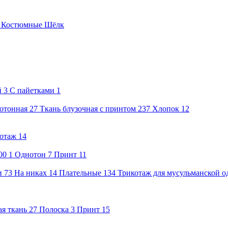
е
Костюмные
Шёлк
й
3
С пайетками
1
нотонная
27
Ткань блузочная с принтом
237
Хлопок
12
отаж
14
00
1
Однотон
7
Принт
11
и
73
На никах
14
Плательные
134
Трикотаж для мусульманской 
я ткань
27
Полоска
3
Принт
15