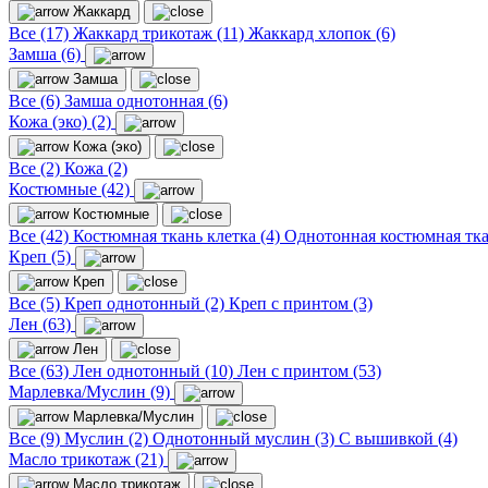
Жаккард
Все (17)
Жаккард трикотаж (11)
Жаккард хлопок (6)
Замша (6)
Замша
Все (6)
Замша однотонная (6)
Кожа (эко) (2)
Кожа (эко)
Все (2)
Кожа (2)
Костюмные (42)
Костюмные
Все (42)
Костюмная ткань клетка (4)
Однотонная костюмная тка
Креп (5)
Креп
Все (5)
Креп однотонный (2)
Креп с принтом (3)
Лен (63)
Лен
Все (63)
Лен однотонный (10)
Лен с принтом (53)
Марлевка/Муслин (9)
Марлевка/Муслин
Все (9)
Муслин (2)
Однотонный муслин (3)
С вышивкой (4)
Масло трикотаж (21)
Масло трикотаж