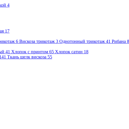
кой
4
ая
17
рикотаж
6
Вискоза трикотаж
3
Однотонный трикотаж
41
Рибана
ый
41
Хлопок с принтом
65
Хлопок сатин
18
141
Ткань шелк вискоза
55