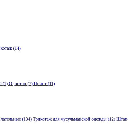
котаж (14)
 (1)
Однотон (7)
Принт (11)
лательные (134)
Трикотаж для мусульманской одежды (12)
Штапе