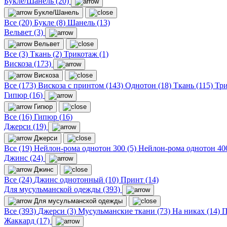
Букле/Шанель (20)
Букле/Шанель
Все (20)
Букле (8)
Шанель (13)
Вельвет (3)
Вельвет
Все (3)
Ткань (2)
Трикотаж (1)
Вискоза (173)
Вискоза
Все (173)
Вискоза с принтом (143)
Однотон (18)
Ткань (115)
Три
Гипюр (16)
Гипюр
Все (16)
Гипюр (16)
Джерси (19)
Джерси
Все (19)
Нейлон-рома однотон 300 (5)
Нейлон-рома однотон 400
Джинс (24)
Джинс
Все (24)
Джинс однотонный (10)
Принт (14)
Для мусульманской одежды (393)
Для мусульманской одежды
Все (393)
Джерси (3)
Мусульманские ткани (73)
На никах (14)
П
Жаккард (17)