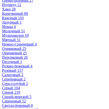
Грязно-розовый
17
Изумруд
12
Хаки
28
Коричневый
80
Красный
110
Лазурный
1
Мокко
4
Молочный
51
Мультиколор
19
Мятный
51
Нежно-Сиреневый
4
Оливковый
25
Оранжевый
25
Персиковый
26
Песочный
1
Розово-бежевый
4
Розовый
157
Салатовый
2
Серебряный
2
Серо-голубой
2
Серый
104
Синий
219
Синий-морской
5
Сиреневый
52
Светло-бежевый
8