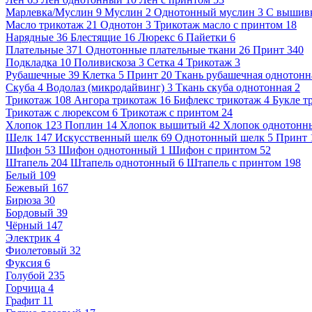
Марлевка/Муслин
9
Муслин
2
Однотонный муслин
3
С вышив
Масло трикотаж
21
Однотон
3
Трикотаж масло с принтом
18
Нарядные
36
Блестящие
16
Люрекс
6
Пайетки
6
Плательные
371
Однотонные плательные ткани
26
Принт
340
Подкладка
10
Поливискоза
3
Сетка
4
Трикотаж
3
Рубашечные
39
Клетка
5
Принт
20
Ткань рубашечная однотонн
Скуба
4
Водолаз (микродайвинг)
3
Ткань скуба однотонная
2
Трикотаж
108
Ангора трикотаж
16
Бифлекс трикотаж
4
Букле т
Трикотаж с люрексом
6
Трикотаж с принтом
24
Хлопок
123
Поплин
14
Хлопок вышитый
42
Хлопок однотонн
Шелк
147
Искусственный шелк
69
Однотонный шелк
5
Принт
Шифон
53
Шифон однотонный
1
Шифон с принтом
52
Штапель
204
Штапель однотонный
6
Штапель с принтом
198
Белый
109
Бежевый
167
Бирюза
30
Бордовый
39
Чёрный
147
Электрик
4
Фиолетовый
32
Фуксия
6
Голубой
235
Горчица
4
Графит
11