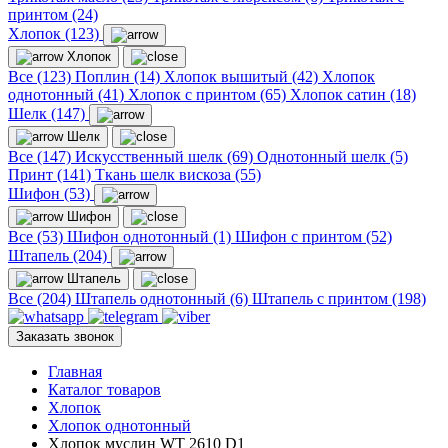
принтом (24)
Хлопок (123)
Хлопок
Все (123)
Поплин (14)
Хлопок вышитый (42)
Хлопок
однотонный (41)
Хлопок с принтом (65)
Хлопок сатин (18)
Шелк (147)
Шелк
Все (147)
Искусственный шелк (69)
Однотонный шелк (5)
Принт (141)
Ткань шелк вискоза (55)
Шифон (53)
Шифон
Все (53)
Шифон однотонный (1)
Шифон с принтом (52)
Штапель (204)
Штапель
Все (204)
Штапель однотонный (6)
Штапель с принтом (198)
Заказать звонок
Главная
Каталог товаров
Хлопок
Хлопок однотонный
Хлопок муслин WТ 2610 D1