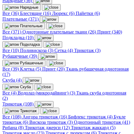
Нарядные (36)
Нарядные
Все (36)
Блестящие (16)
Люрекс (6)
Пайетки (6)
Плательные (371)
Плательные
Все (371)
Однотонные плательные ткани (26)
Принт (340)
Подкладка (10)
Подкладка
Все (10)
Поливискоза (3)
Сетка (4)
Трикотаж (3)
Рубашечные (39)
Рубашечные
Все (39)
Клетка (5)
Принт (20)
Ткань рубашечная однотонная
(17)
Скуба (4)
Скуба
Все (4)
Водолаз (микродайвинг) (3)
Ткань скуба однотонная
(2)
Трикотаж (108)
Трикотаж
Все (108)
Ангора трикотаж (16)
Бифлекс трикотаж (4)
Букле
трикотаж (6)
Вискоза трикотаж (3)
Однотонный трикотаж (41)
Рибана (8)
Трикотаж джерси (12)
Трикотаж жаккард (5)
Трикотаж масло (23)
Трикотаж с люрексом (6)
Трикотаж с