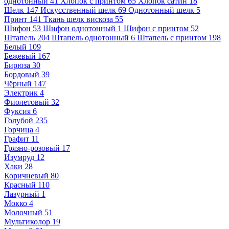
однотонный
41
Хлопок с принтом
65
Хлопок сатин
18
Шелк
147
Искусственный шелк
69
Однотонный шелк
5
Принт
141
Ткань шелк вискоза
55
Шифон
53
Шифон однотонный
1
Шифон с принтом
52
Штапель
204
Штапель однотонный
6
Штапель с принтом
198
Белый
109
Бежевый
167
Бирюза
30
Бордовый
39
Чёрный
147
Электрик
4
Фиолетовый
32
Фуксия
6
Голубой
235
Горчица
4
Графит
11
Грязно-розовый
17
Изумруд
12
Хаки
28
Коричневый
80
Красный
110
Лазурный
1
Мокко
4
Молочный
51
Мультиколор
19