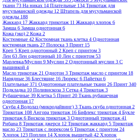
ткани
73
На никах
14
Плательные
134
Трикотаж для
мусульманской одежды
12
Штапель для мусульманской
одежды
188
Жаккард
17
Жаккард трикотаж
11
Жаккард хлопок
6
Замша
6
Замша однотонная
6
Кожа (эко)
2
Кожа
2
Костюмные
42
Костюмная ткань клетка
4
Однотонная
костюмная ткань
27
Полоска
3
Принт
15
Креп
5
Креп однотонный
2
Креп с принтом
3
Лен
63
Лен однотонный
10
Лен с принтом
53
Марлевка/Муслин
9
Муслин
2
Однотонный муслин
3
С
вышивкой
4
Масло трикотаж
21
Однотон
3
Трикотаж масло с принтом
18
Нарядные
36
Блестящие
16
Люрекс
6
Пайетки
6
Плательные
371
Однотонные плательные ткани
26
Принт
340
Подкладка
10
Поливискоза
3
Сетка
4
Трикотаж
3
Рубашечные
39
Клетка
5
Принт
20
Ткань рубашечная
однотонная
17
Скуба
4
Водолаз (микродайвинг)
3
Ткань скуба однотонная
2
Трикотаж
108
Ангора трикотаж
16
Бифлекс трикотаж
4
Букле
трикотаж
6
Вискоза трикотаж
3
Однотонный трикотаж
41
Рибана
8
Трикотаж джерси
12
Трикотаж жаккард
5
Трикотаж
масло
23
Трикотаж с люрексом
6
Трикотаж с принтом
24
Хлопок
123
Поплин
14
Хлопок вышитый
42
Хлопок