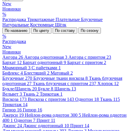
New
Новинки
%
Распродажа
Трикотажные
Плательные
Блузочные
Натуральные
Костюмные
Шёлк
По названию
По цвету
По составу
По сезону
%
Распродажа
New
Новинки
Ангора
26
Ангора однотонная
3
Ангора с принтом
23
Бархат
12
Бархат однотонный
9
Бархат с принтом
2
Мраморный
3
С пайетками
1
Бифлекс
4
Блестящий
2
Матовый
2
Блузочные
270
Блузочные ткани вискоза
8
Ткань блузочная
однотонная
27
Ткань блузочная с принтом
237
Хлопок
12
Букле/Шанель
20
Букле
8
Шанель
13
Вельвет
3
Ткань
2
Трикотаж
1
Вискоза
173
Вискоза с принтом
143
Однотон
18
Ткань
115
Трикотаж
14
Гипюр
16
Гипюр
16
Джерси
19
Нейлон-рома однотон 300
5
Нейлон-рома однотон
400
1
Однотон
7
Принт
11
Джинс
24
Джинс однотонный
10
Принт
14
Для мусульманской одежды
393
Джерси
3
Мусульманские