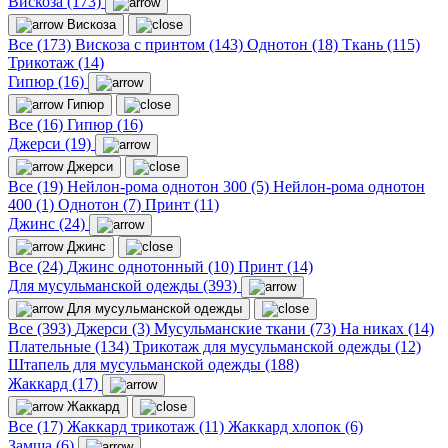
Вискоза (173)
Вискоза
Все (173)
Вискоза с принтом (143)
Однотон (18)
Ткань (115)
Трикотаж (14)
Гипюр (16)
Гипюр
Все (16)
Гипюр (16)
Джерси (19)
Джерси
Все (19)
Нейлон-рома однотон 300 (5)
Нейлон-рома однотон
400 (1)
Однотон (7)
Принт (11)
Джинс (24)
Джинс
Все (24)
Джинс однотонный (10)
Принт (14)
Для мусульманской одежды (393)
Для мусульманской одежды
Все (393)
Джерси (3)
Мусульманские ткани (73)
На никах (14)
Плательные (134)
Трикотаж для мусульманской одежды (12)
Штапель для мусульманской одежды (188)
Жаккард (17)
Жаккард
Все (17)
Жаккард трикотаж (11)
Жаккард хлопок (6)
Замша (6)