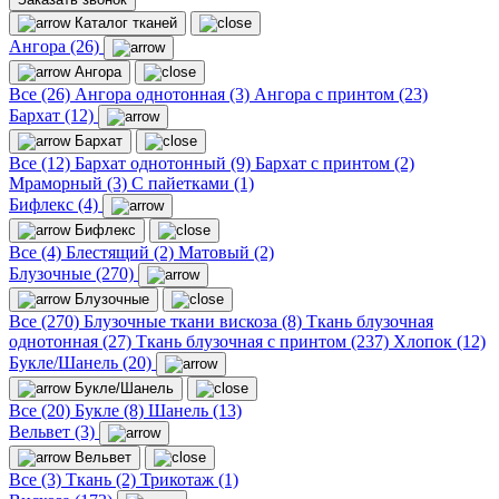
Каталог тканей
Ангора (26)
Ангора
Все (26)
Ангора однотонная (3)
Ангора с принтом (23)
Бархат (12)
Бархат
Все (12)
Бархат однотонный (9)
Бархат с принтом (2)
Мраморный (3)
С пайетками (1)
Бифлекс (4)
Бифлекс
Все (4)
Блестящий (2)
Матовый (2)
Блузочные (270)
Блузочные
Все (270)
Блузочные ткани вискоза (8)
Ткань блузочная
однотонная (27)
Ткань блузочная с принтом (237)
Хлопок (12)
Букле/Шанель (20)
Букле/Шанель
Все (20)
Букле (8)
Шанель (13)
Вельвет (3)
Вельвет
Все (3)
Ткань (2)
Трикотаж (1)