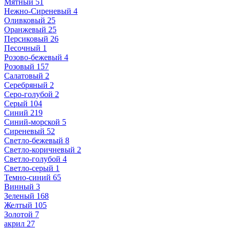
Мятный
51
Нежно-Сиреневый
4
Оливковый
25
Оранжевый
25
Персиковый
26
Песочный
1
Розово-бежевый
4
Розовый
157
Салатовый
2
Серебряный
2
Серо-голубой
2
Серый
104
Синий
219
Синий-морской
5
Сиреневый
52
Светло-бежевый
8
Светло-коричневый
2
Светло-голубой
4
Светло-серый
1
Темно-синий
65
Винный
3
Зеленый
168
Желтый
105
Золотой
7
акрил
27