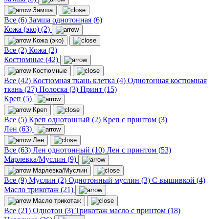
Замша
Все (6)
Замша однотонная (6)
Кожа (эко) (2)
Кожа (эко)
Все (2)
Кожа (2)
Костюмные (42)
Костюмные
Все (42)
Костюмная ткань клетка (4)
Однотонная костюмная
ткань (27)
Полоска (3)
Принт (15)
Креп (5)
Креп
Все (5)
Креп однотонный (2)
Креп с принтом (3)
Лен (63)
Лен
Все (63)
Лен однотонный (10)
Лен с принтом (53)
Марлевка/Муслин (9)
Марлевка/Муслин
Все (9)
Муслин (2)
Однотонный муслин (3)
С вышивкой (4)
Масло трикотаж (21)
Масло трикотаж
Все (21)
Однотон (3)
Трикотаж масло с принтом (18)