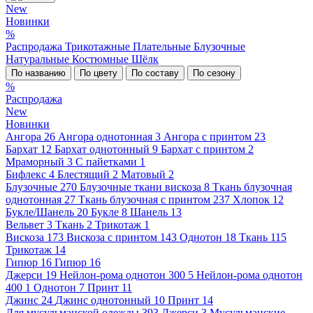
New
Новинки
%
Распродажа
Трикотажные
Плательные
Блузочные
Натуральные
Костюмные
Шёлк
По названию
По цвету
По составу
По сезону
%
Распродажа
New
Новинки
Ангора
26
Ангора однотонная
3
Ангора с принтом
23
Бархат
12
Бархат однотонный
9
Бархат с принтом
2
Мраморный
3
С пайетками
1
Бифлекс
4
Блестящий
2
Матовый
2
Блузочные
270
Блузочные ткани вискоза
8
Ткань блузочная
однотонная
27
Ткань блузочная с принтом
237
Хлопок
12
Букле/Шанель
20
Букле
8
Шанель
13
Вельвет
3
Ткань
2
Трикотаж
1
Вискоза
173
Вискоза с принтом
143
Однотон
18
Ткань
115
Трикотаж
14
Гипюр
16
Гипюр
16
Джерси
19
Нейлон-рома однотон 300
5
Нейлон-рома однотон
400
1
Однотон
7
Принт
11
Джинс
24
Джинс однотонный
10
Принт
14
Для мусульманской одежды
393
Джерси
3
Мусульманские