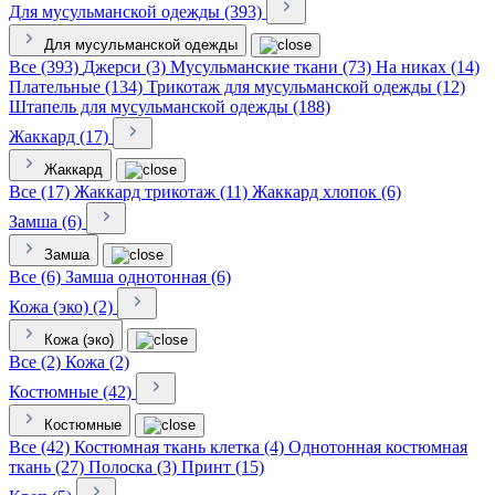
Для мусульманской одежды (393)
Для мусульманской одежды
Все (393)
Джерси (3)
Мусульманские ткани (73)
На никах (14)
Плательные (134)
Трикотаж для мусульманской одежды (12)
Штапель для мусульманской одежды (188)
Жаккард (17)
Жаккард
Все (17)
Жаккард трикотаж (11)
Жаккард хлопок (6)
Замша (6)
Замша
Все (6)
Замша однотонная (6)
Кожа (эко) (2)
Кожа (эко)
Все (2)
Кожа (2)
Костюмные (42)
Костюмные
Все (42)
Костюмная ткань клетка (4)
Однотонная костюмная
ткань (27)
Полоска (3)
Принт (15)