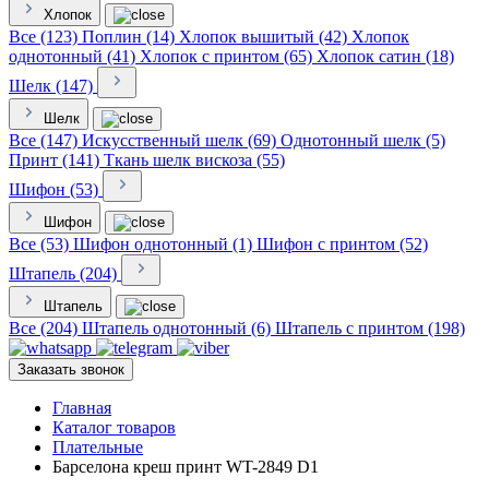
Хлопок
Все (123)
Поплин (14)
Хлопок вышитый (42)
Хлопок
однотонный (41)
Хлопок с принтом (65)
Хлопок сатин (18)
Шелк (147)
Шелк
Все (147)
Искусственный шелк (69)
Однотонный шелк (5)
Принт (141)
Ткань шелк вискоза (55)
Шифон (53)
Шифон
Все (53)
Шифон однотонный (1)
Шифон с принтом (52)
Штапель (204)
Штапель
Все (204)
Штапель однотонный (6)
Штапель с принтом (198)
Заказать звонок
Главная
Каталог товаров
Плательные
Барселона креш принт WT-2849 D1