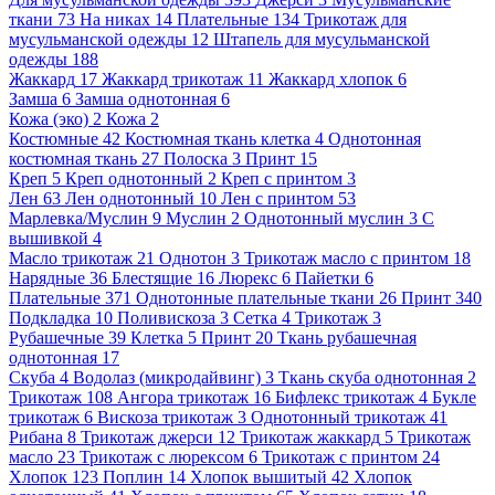
ткани
73
На никах
14
Плательные
134
Трикотаж для
мусульманской одежды
12
Штапель для мусульманской
одежды
188
Жаккард
17
Жаккард трикотаж
11
Жаккард хлопок
6
Замша
6
Замша однотонная
6
Кожа (эко)
2
Кожа
2
Костюмные
42
Костюмная ткань клетка
4
Однотонная
костюмная ткань
27
Полоска
3
Принт
15
Креп
5
Креп однотонный
2
Креп с принтом
3
Лен
63
Лен однотонный
10
Лен с принтом
53
Марлевка/Муслин
9
Муслин
2
Однотонный муслин
3
С
вышивкой
4
Масло трикотаж
21
Однотон
3
Трикотаж масло с принтом
18
Нарядные
36
Блестящие
16
Люрекс
6
Пайетки
6
Плательные
371
Однотонные плательные ткани
26
Принт
340
Подкладка
10
Поливискоза
3
Сетка
4
Трикотаж
3
Рубашечные
39
Клетка
5
Принт
20
Ткань рубашечная
однотонная
17
Скуба
4
Водолаз (микродайвинг)
3
Ткань скуба однотонная
2
Трикотаж
108
Ангора трикотаж
16
Бифлекс трикотаж
4
Букле
трикотаж
6
Вискоза трикотаж
3
Однотонный трикотаж
41
Рибана
8
Трикотаж джерси
12
Трикотаж жаккард
5
Трикотаж
масло
23
Трикотаж с люрексом
6
Трикотаж с принтом
24
Хлопок
123
Поплин
14
Хлопок вышитый
42
Хлопок