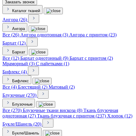
Заказать звонок
Каталог тканей
Ангора (26)
Ангора
Все (26)
Ангора однотонная (3)
Ангора с принтом (23)
Бархат (12)
Бархат
Все (12)
Бархат однотонный (9)
Бархат с принтом (2)
Мраморный (3)
С пайетками (1)
Бифлекс (4)
Бифлекс
Все (4)
Блестящий (2)
Матовый (2)
Блузочные (270)
Блузочные
Все (270)
Блузочные ткани вискоза (8)
Ткань блузочная
однотонная (27)
Ткань блузочная с принтом (237)
Хлопок (12)
Букле/Шанель (20)
Букле/Шанель