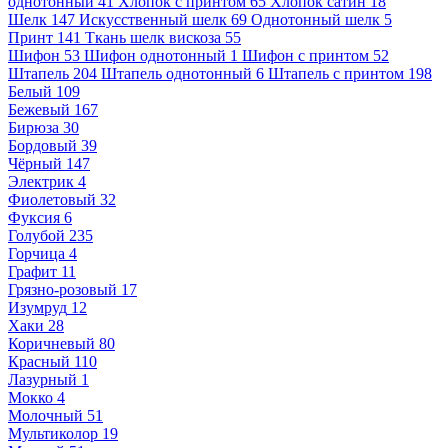
однотонный
41
Хлопок с принтом
65
Хлопок сатин
18
Шелк
147
Искусственный шелк
69
Однотонный шелк
5
Принт
141
Ткань шелк вискоза
55
Шифон
53
Шифон однотонный
1
Шифон с принтом
52
Штапель
204
Штапель однотонный
6
Штапель с принтом
198
Белый
109
Бежевый
167
Бирюза
30
Бордовый
39
Чёрный
147
Электрик
4
Фиолетовый
32
Фуксия
6
Голубой
235
Горчица
4
Графит
11
Грязно-розовый
17
Изумруд
12
Хаки
28
Коричневый
80
Красный
110
Лазурный
1
Мокко
4
Молочный
51
Мультиколор
19