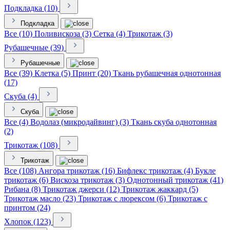
Подкладка (10)
Подкладка
Все (10)
Поливискоза (3)
Сетка (4)
Трикотаж (3)
Рубашечные (39)
Рубашечные
Все (39)
Клетка (5)
Принт (20)
Ткань рубашечная однотонная
(17)
Скуба (4)
Скуба
Все (4)
Водолаз (микродайвинг) (3)
Ткань скуба однотонная
(2)
Трикотаж (108)
Трикотаж
Все (108)
Ангора трикотаж (16)
Бифлекс трикотаж (4)
Букле
трикотаж (6)
Вискоза трикотаж (3)
Однотонный трикотаж (41)
Рибана (8)
Трикотаж джерси (12)
Трикотаж жаккард (5)
Трикотаж масло (23)
Трикотаж с люрексом (6)
Трикотаж с
принтом (24)
Хлопок (123)