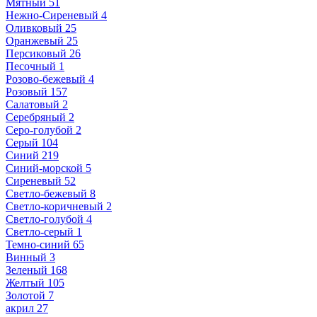
Мятный
51
Нежно-Сиреневый
4
Оливковый
25
Оранжевый
25
Персиковый
26
Песочный
1
Розово-бежевый
4
Розовый
157
Салатовый
2
Серебряный
2
Серо-голубой
2
Серый
104
Синий
219
Синий-морской
5
Сиреневый
52
Светло-бежевый
8
Светло-коричневый
2
Светло-голубой
4
Светло-серый
1
Темно-синий
65
Винный
3
Зеленый
168
Желтый
105
Золотой
7
акрил
27