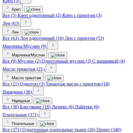
Креп (5)
Креп
Все (5)
Креп однотонный (2)
Креп с принтом (3)
Лен (63)
Лен
Все (63)
Лен однотонный (10)
Лен с принтом (53)
Марлевка/Муслин (9)
Марлевка/Муслин
Все (9)
Муслин (2)
Однотонный муслин (3)
С вышивкой (4)
Масло трикотаж (21)
Масло трикотаж
Все (21)
Однотон (3)
Трикотаж масло с принтом (18)
Нарядные (36)
Нарядные
Все (36)
Блестящие (16)
Люрекс (6)
Пайетки (6)
Плательные (371)
Плательные
Все (371)
Однотонные плательные ткани (26)
Принт (340)