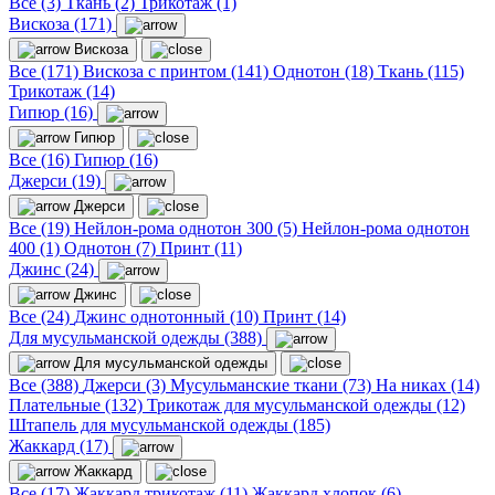
Все (3)
Ткань (2)
Трикотаж (1)
Вискоза (171)
Вискоза
Все (171)
Вискоза с принтом (141)
Однотон (18)
Ткань (115)
Трикотаж (14)
Гипюр (16)
Гипюр
Все (16)
Гипюр (16)
Джерси (19)
Джерси
Все (19)
Нейлон-рома однотон 300 (5)
Нейлон-рома однотон
400 (1)
Однотон (7)
Принт (11)
Джинс (24)
Джинс
Все (24)
Джинс однотонный (10)
Принт (14)
Для мусульманской одежды (388)
Для мусульманской одежды
Все (388)
Джерси (3)
Мусульманские ткани (73)
На никах (14)
Плательные (132)
Трикотаж для мусульманской одежды (12)
Штапель для мусульманской одежды (185)
Жаккард (17)
Жаккард
Все (17)
Жаккард трикотаж (11)
Жаккард хлопок (6)