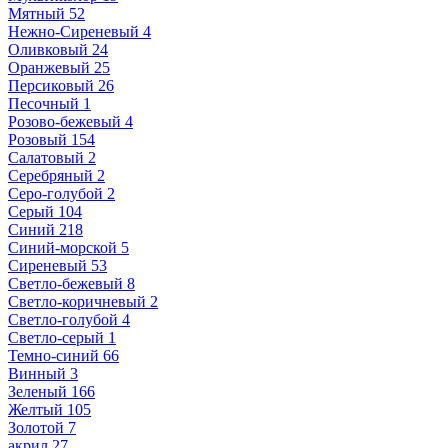
Мятный
52
Нежно-Сиреневый
4
Оливковый
24
Оранжевый
25
Персиковый
26
Песочный
1
Розово-бежевый
4
Розовый
154
Салатовый
2
Серебряный
2
Серо-голубой
2
Серый
104
Синий
218
Синий-морской
5
Сиреневый
53
Светло-бежевый
8
Светло-коричневый
2
Светло-голубой
4
Светло-серый
1
Темно-синий
66
Винный
3
Зеленый
166
Желтый
105
Золотой
7
акрил
27