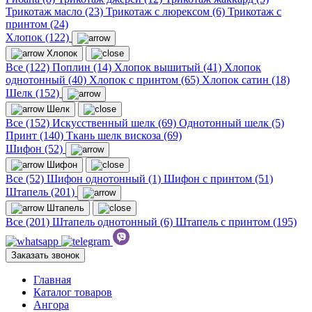
Трикотаж масло (23)
Трикотаж с люрексом (6)
Трикотаж с
принтом (24)
Хлопок (122)
Хлопок
Все (122)
Поплин (14)
Хлопок вышитый (41)
Хлопок
однотонный (40)
Хлопок с принтом (65)
Хлопок сатин (18)
Шелк (152)
Шелк
Все (152)
Искусственный шелк (69)
Однотонный шелк (5)
Принт (140)
Ткань шелк вискоза (69)
Шифон (52)
Шифон
Все (52)
Шифон однотонный (1)
Шифон с принтом (51)
Штапель (201)
Штапель
Все (201)
Штапель однотонный (6)
Штапель с принтом (195)
Заказать звонок
Главная
Каталог товаров
Ангора