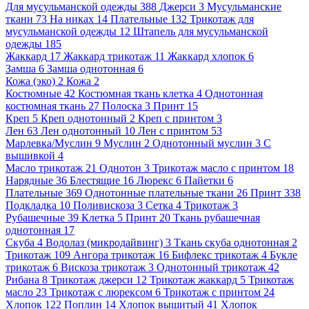
Для мусульманской одежды
388
Джерси
3
Мусульманские
ткани
73
На никах
14
Плательные
132
Трикотаж для
мусульманской одежды
12
Штапель для мусульманской
одежды
185
Жаккард
17
Жаккард трикотаж
11
Жаккард хлопок
6
Замша
6
Замша однотонная
6
Кожа (эко)
2
Кожа
2
Костюмные
42
Костюмная ткань клетка
4
Однотонная
костюмная ткань
27
Полоска
3
Принт
15
Креп
5
Креп однотонный
2
Креп с принтом
3
Лен
63
Лен однотонный
10
Лен с принтом
53
Марлевка/Муслин
9
Муслин
2
Однотонный муслин
3
С
вышивкой
4
Масло трикотаж
21
Однотон
3
Трикотаж масло с принтом
18
Нарядные
36
Блестящие
16
Люрекс
6
Пайетки
6
Плательные
369
Однотонные плательные ткани
26
Принт
338
Подкладка
10
Поливискоза
3
Сетка
4
Трикотаж
3
Рубашечные
39
Клетка
5
Принт
20
Ткань рубашечная
однотонная
17
Скуба
4
Водолаз (микродайвинг)
3
Ткань скуба однотонная
2
Трикотаж
109
Ангора трикотаж
16
Бифлекс трикотаж
4
Букле
трикотаж
6
Вискоза трикотаж
3
Однотонный трикотаж
42
Рибана
8
Трикотаж джерси
12
Трикотаж жаккард
5
Трикотаж
масло
23
Трикотаж с люрексом
6
Трикотаж с принтом
24
Хлопок
122
Поплин
14
Хлопок вышитый
41
Хлопок