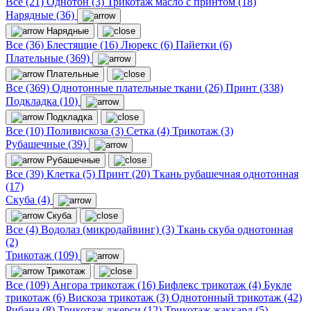
Все (21)
Однотон (3)
Трикотаж масло с принтом (18)
Нарядные (36)
Нарядные
Все (36)
Блестящие (16)
Люрекс (6)
Пайетки (6)
Плательные (369)
Плательные
Все (369)
Однотонные плательные ткани (26)
Принт (338)
Подкладка (10)
Подкладка
Все (10)
Поливискоза (3)
Сетка (4)
Трикотаж (3)
Рубашечные (39)
Рубашечные
Все (39)
Клетка (5)
Принт (20)
Ткань рубашечная однотонная
(17)
Скуба (4)
Скуба
Все (4)
Водолаз (микродайвинг) (3)
Ткань скуба однотонная
(2)
Трикотаж (109)
Трикотаж
Все (109)
Ангора трикотаж (16)
Бифлекс трикотаж (4)
Букле
трикотаж (6)
Вискоза трикотаж (3)
Однотонный трикотаж (42)
Рибана (8)
Трикотаж джерси (12)
Трикотаж жаккард (5)