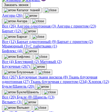
Заказать звонок
Каталог тканей
Ангора (26)
Ангора
Все (26)
Ангора однотонная (3)
Ангора с принтом (23)
Бархат (12)
Бархат
Все (12)
Бархат однотонный (9)
Бархат с принтом (2)
Мраморный (3)
С пайетками (1)
Бифлекс (4)
Бифлекс
Все (4)
Блестящий (2)
Матовый (2)
Блузочные (267)
Блузочные
Все (267)
Блузочные ткани вискоза (8)
Ткань блузочная
однотонная (27)
Ткань блузочная с принтом (234)
Хлопок (12)
Букле/Шанель (20)
Букле/Шанель
Все (20)
Букле (8)
Шанель (13)
Вельвет (3)
Вельвет