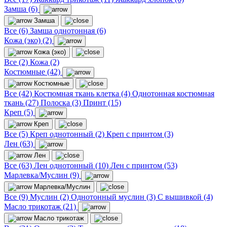
Замша (6)
Замша
Все (6)
Замша однотонная (6)
Кожа (эко) (2)
Кожа (эко)
Все (2)
Кожа (2)
Костюмные (42)
Костюмные
Все (42)
Костюмная ткань клетка (4)
Однотонная костюмная
ткань (27)
Полоска (3)
Принт (15)
Креп (5)
Креп
Все (5)
Креп однотонный (2)
Креп с принтом (3)
Лен (63)
Лен
Все (63)
Лен однотонный (10)
Лен с принтом (53)
Марлевка/Муслин (9)
Марлевка/Муслин
Все (9)
Муслин (2)
Однотонный муслин (3)
С вышивкой (4)
Масло трикотаж (21)
Масло трикотаж