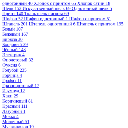
однотонный
40
Хлопок с принтом
65
Хлопок сатин
18
Шелк
152
Искусственный шелк
69
Однотонный шелк
5
Принт
140
Ткань шелк вискоза
69
Шифон
52
Шифон однотонный
1
Шифон с принтом
51
Штапель
201
Штапель однотонный
6
Штапель с принтом
195
Белый
107
Бежевый
167
Бирюза
30
Бордовый
39
Чёрный
148
Электрик
4
Фиолетовый
32
Фуксия
6
Голубой
235
Горчица
4
Графит
11
Грязно-розовый
17
Изумруд
12
Хаки
29
Коричневый
81
Красный
111
Лазурный
1
Мокко
4
Молочный
51
Мультиколор
19