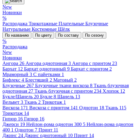
New
Новинки
%
Распродажа
Трикотажные
Плательные
Блузочные
Натуральные
Костюмные
Шёлк
По названию
По цвету
По составу
По сезону
%
Распродажа
New
Новинки
Ангора
26
Ангора однотонная
3
Ангора с принтом
23
Бархат
12
Бархат однотонный
9
Бархат с принтом
2
Мраморный
3
С пайетками
1
Бифлекс
4
Блестящий
2
Матовый
2
Блузочные
267
Блузочные ткани вискоза
8
Ткань блузочная
однотонная
27
Ткань блузочная с принтом
234
Хлопок
12
Букле/Шанель
20
Букле
8
Шанель
13
Вельвет
3
Ткань
2
Трикотаж
1
Вискоза
171
Вискоза с принтом
141
Однотон
18
Ткань
115
Трикотаж
14
Гипюр
16
Гипюр
16
Джерси
19
Нейлон-рома однотон 300
5
Нейлон-рома однотон
400
1
Однотон
7
Принт
11
Джинс
24
Джинс однотонный
10
Принт
14